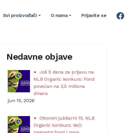
Svi proizvođači
O nama
Prijavite se
Nedavne objave
Još 5 dana za prijavu na
NLB Organic konkurs: Fond
povećan na 3,5 miliona
dinara
jun 15, 2026
Otvoren jubilarni 15. NLB
Organic konkurs: Veći
nagradni fond i nova