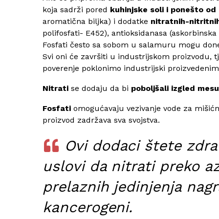
koja sadrži pored
kuhinjske soli i ponešto od
aromatična biljka) i dodatke
nitratnih-nitritni
polifosfati- E452), antioksidanasa (askorbinska 
Fosfati često sa sobom u salamuru mogu done
Svi oni će završiti u industrijskom proizvodu,
poverenje poklonimo industrijski proizveden
Nitrati
se dodaju da bi
poboljšali izgled mesu
Fosfati
omogućavaju vezivanje vode za mišićno
proizvod zadržava sva svojstva.
Ovi dodaci štete zdra
uslovi da nitrati preko a
prelaznih jedinjenja nag
kancerogeni.