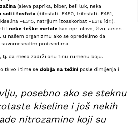
 začina
(aleva paprika, biber, beli luk, neka
h soli i fosfata
(difosfati- E450, trifosfati- E451,
kiselina –E315, natrijum izoaskorbat –E316 idr.).
ti i
neke teške metale
kao npr. olovo, živu, arsen…
 tj. u našem organizmu ako se opredelimo da
im suvomesnatim proizvodima.
, tj. da meso zadrži onu finu rumenu boju.
 tkivo i time se
dobija na težini
posle dimljenja i
vlju, posebno ako se steknu
zotaste kiseline i još nekih
rade nitrozamine koji su