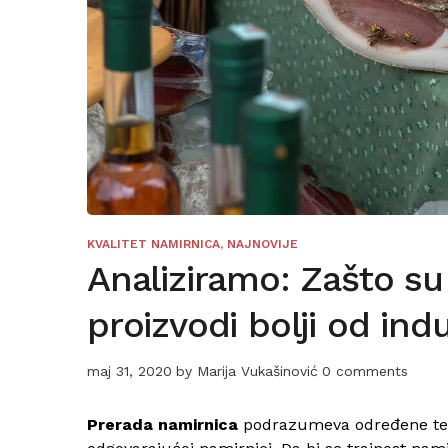
KVALITET NAMIRNICA
,
NAJNOVIJE
Analiziramo: Zašto s
proizvodi bolji od indu
maj 31, 2020
by
Marija Vukašinović
0 comments
Prerada
namirnica
podrazumeva određene tehn