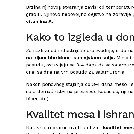
Brzina njihovog stvaranja zavisi od temperature
graditi. Njihovo nepovoljno dejstvo na zdravlje
vitamina A.
Kako to izgleda u do
Za razliku od industrijske proizvodnje, u doma
natrijum hloridom -kuhinjskom solju.
Meso i s
posudu, ostavljaju se 3-4 dana da se salamure,
onaj sa dna na vrh posude za salamurenja.
Nakon ponovnog stajanja od 3-4 dana meso i s
se u domaćinstvima proizvode kobasice, njima se
biber idr.).
Kvalitet mesa i ishran
Naravno, moramo uzeti u obzir i
kvalitet me