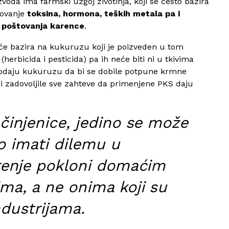
voda ima farmski uzgoj životinja, koji se često bazira
novanje
toksina, hormona, teških metala pa i
 poštovanja karence
.
šće bazira na kukuruzu koji je poizveden u tom
erbicida i pesticida) pa ih neće biti ni u tkivima
dodaju kukuruzu da bi se dobile potpune krmne
 bi zadovoljile sve zahteve da primenjene PKS daju
 činjenice, jedino se može
lo imati dilemu u
renje pokloni domaćim
a, a ne onima koji su
dustrijama.