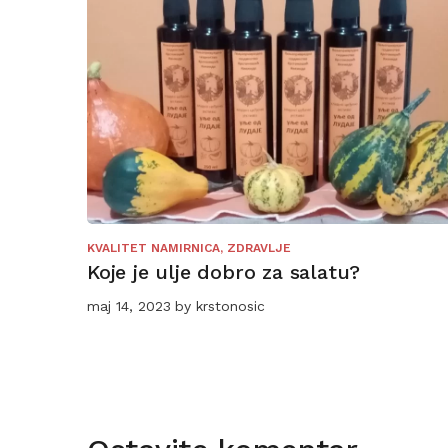
KVALITET NAMIRNICA
,
ZDRAVLJE
Koje je ulje dobro za salatu?
maj 14, 2023
by
krstonosic