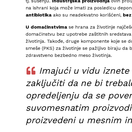
tj. sušenju.
Industrijska proizvodnja
ovih proiz
na ishrani koja može imati za posledicu depo
antibiotika
ako su neadekvatno korišćeni,
bez
U domaćinstvima
se hrana za životinje najče
domaćinstvu bez upotrebe zaštitnih sredstava (h
životinja. Takođe, druge komponente koje se 
smeše (PKS) za životinje se pažljivo biraju da
zdravstveno bezbedno meso životinja.
Imajući u vidu iznete
zaključiti da ne bi treba
opredeljenju da se pove
suvomesnatim proizvodim
proizvedeni u mesnim in