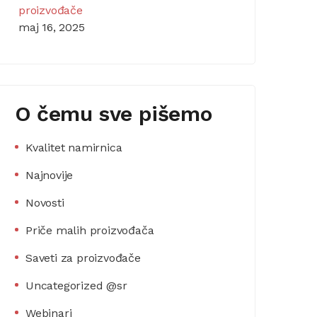
proizvođače
maj 16, 2025
O čemu sve pišemo
Kvalitet namirnica
Najnovije
Novosti
Priče malih proizvođača
Saveti za proizvođače
Uncategorized @sr
Webinari