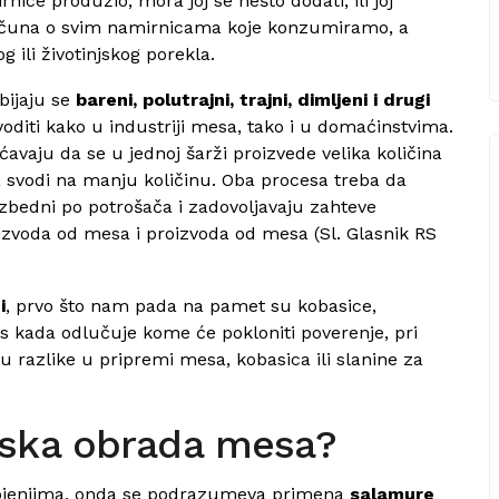
nice produžio, mora joj se nešto dodati, ili joj
računa o svim namirnicama koje konzumiramo, a
 ili životinjskog porekla.
bijaju se
bareni, polutrajni, trajni, dimljeni i drugi
oditi kako u industriji mesa, tako i u domaćinstvima.
avaju da se u jednoj šarži proizvede velika količina
 svodi na manju količinu. Oba procesa treba da
ezbedni po potrošača i zadovoljavaju zahteve
izvoda od mesa i proizvoda od mesa (Sl. Glasnik RS
i
, prvo što nam pada na pamet su kobasice,
s kada odlučuje kome će pokloniti poverenje, pri
u razlike u pripremi mesa, kobasica ili slanine za
ijska obrada mesa?
trojenjima, onda se podrazumeva primena
salamure