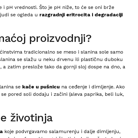
 i pH vrednosti. Što je pH niže, to će se oni brže
 ljudi se ogleda u
razgradnji eritrocita i degradaciji
maćoj proizvodnji?
ćinstvima tradicionalno se meso i slanina sole samo
lanina se slažu u neku drvenu ili plastičnu duboku
 a zatim preslože tako da gornji sloj dospe na dno, a
lanina se
kače u pušnicu
na ceđenje i dimljenje. Ako
 pored soli dodaju i začini (aleva paprika, beli luk,
e životinja
sa
koje podvrgavamo salamurenju i dalje dimljenju,