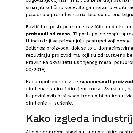
odgovarajućoj namirnici. Da bi se trajnost namir
smanjiti količinu vode. Stoga moramo voditi 
posebno o prerađevinama, bilo da su one biljnog
Različitim postupcima uz različite dodatke, do
proizvodi od mesa
. Ti postupci se mogu sprov
U industriji se primenjuju postupci koji omoguć
željenog proizvoda, dok se to u domaćinstvima
rezultiraju proizvodima koji su zdravstveno b
Pravilnika okvalitetu usitnjenog mesa, polupro
50/2019).
Kada upotrebimo izraz
suvomesnati proizvod
dimljena slanina i dimljeno meso. Svako od, na
kupovini ovih proizvoda trebalo bi da ima u vid
dimljenje – sušenje.
Kako izgleda industr
Ako se priprema obavlja u industrijskim pos