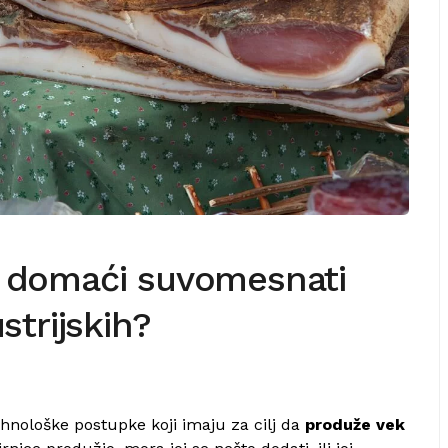
u domaći suvomesnati
strijskih?
ološke postupke koji imaju za cilj da
produže vek