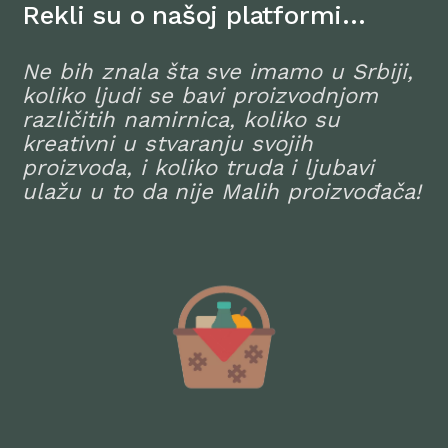
Rekli su o našoj platformi…
Ne bih znala šta sve imamo u Srbiji,
koliko ljudi se bavi proizvodnjom
različitih namirnica, koliko su
kreativni u stvaranju svojih
proizvoda, i koliko truda i ljubavi
ulažu u to da nije Malih proizvođača!