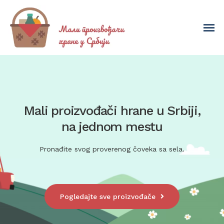
Mali proizvođači hrane u Srbiji,
na jednom mestu
Pronađite svog proverenog čoveka sa sela.
Pogledajte sve proizvođače