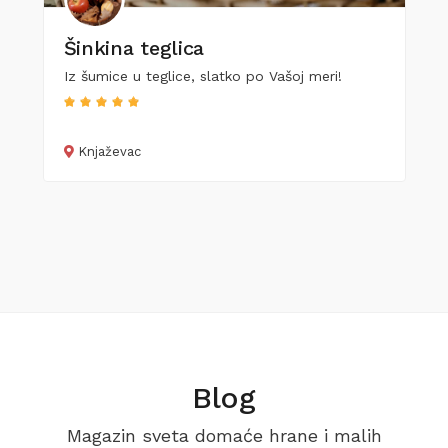
Šinkina teglica
Iz šumice u teglice, slatko po Vašoj meri!
Knjaževac
Blog
Magazin sveta domaće hrane i malih