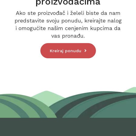
proizvođačima
Ako ste proizvođač i želeli biste da nam
predstavite svoju ponudu, kreirajte nalog
i omogućite našim cenjenim kupcima da
vas pronađu.
Kreiraj ponudu