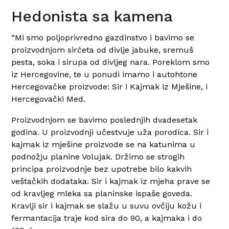
Hedonista sa kamena
“Mi smo poljoprivredno gazdinstvo i bavimo se
proizvodnjom sirćeta od divlje jabuke, sremuš
pesta, soka i sirupa od divljeg nara. Poreklom smo
iz Hercegovine, te u ponudi imamo i autohtone
Hercegovačke proizvode: Sir i Kajmak iz Mješine, i
Hercegovački Med.
Proizvodnjom se bavimo poslednjih dvadesetak
godina. U proizvodnji učestvuje uža porodica. Sir i
kajmak iz mješine proizvode se na katunima u
podnožju planine Volujak. Držimo se strogih
principa proizvodnje bez upotrebe bilo kakvih
veštačkih dodataka. Sir i kajmak iz mjeha prave se
od kravljeg mleka sa planinske ispaše goveda.
Kravlji sir i kajmak se slažu u suvu ovčiju kožu i
fermantacija traje kod sira do 90, a kajmaka i do