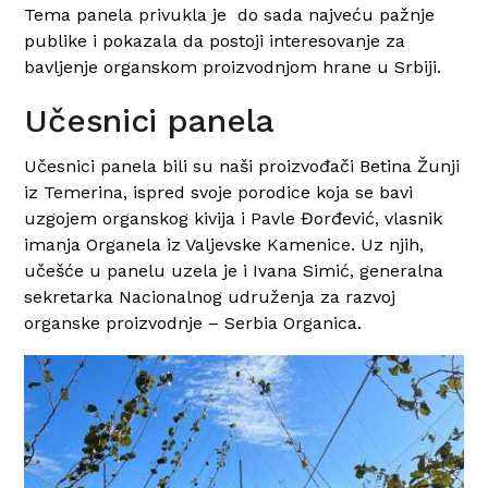
Tema panela privukla je do sada najveću pažnje
publike i pokazala da postoji interesovanje za
bavljenje organskom proizvodnjom hrane u Srbiji.
Učesnici panela
Učesnici panela bili su naši proizvođači Betina Žunji
iz Temerina, ispred svoje porodice koja se bavi
uzgojem organskog kivija i Pavle Đorđević, vlasnik
imanja Organela iz Valjevske Kamenice. Uz njih,
učešće u panelu uzela je i Ivana Simić, generalna
sekretarka Nacionalnog udruženja za razvoj
organske proizvodnje – Serbia Organica.