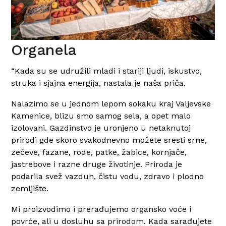
Organela
“Kada su se udružili mladi i stariji ljudi, iskustvo,
struka i sjajna energija, nastala je naša priča.
Nalazimo se u jednom lepom sokaku kraj Valjevske
Kamenice, blizu smo samog sela, a opet malo
izolovani. Gazdinstvo je uronjeno u netaknutoj
prirodi gde skoro svakodnevno možete sresti srne,
zečeve, fazane, rode, patke, žabice, kornjače,
jastrebove i razne druge životinje. Priroda je
podarila svež vazduh, čistu vodu, zdravo i plodno
zemljište.
Mi proizvodimo i prerađujemo organsko voće i
povrće, ali u dosluhu sa prirodom. Kada sarađujete