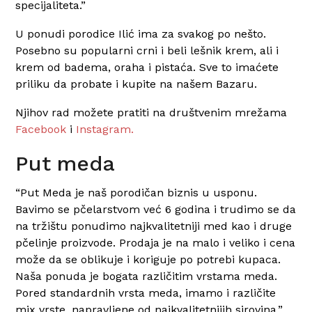
specijaliteta.”
U ponudi porodice Ilić ima za svakog po nešto.
Posebno su popularni crni i beli lešnik krem, ali i
krem od badema, oraha i pistaća. Sve to imaćete
priliku da probate i kupite na našem Bazaru.
Njihov rad možete pratiti na društvenim mrežama
Facebook
i
Instagram.
Put meda
“Put Meda je naš porodičan biznis u usponu.
Bavimo se pčelarstvom već 6 godina i trudimo se da
na tržištu ponudimo najkvalitetniji med kao i druge
pčelinje proizvode. Prodaja je na malo i veliko i cena
može da se oblikuje i koriguje po potrebi kupaca.
Naša ponuda je bogata različitim vrstama meda.
Pored standardnih vrsta meda, imamo i različite
mix vrste, napravljene od najkvalitetnijih sirovina.”