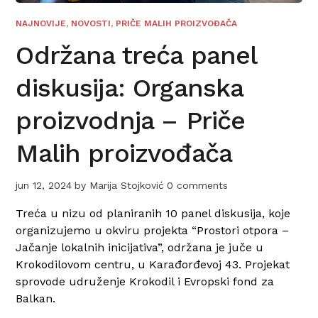
NAJNOVIJE
,
NOVOSTI
,
PRIČE MALIH PROIZVOĐAČA
Održana treća panel
diskusija: Organska
proizvodnja – Priče
Malih proizvođača
jun 12, 2024
by
Marija Stojković
0 comments
Treća u nizu od planiranih 10 panel diskusija, koje
organizujemo u okviru projekta “Prostori otpora –
Jačanje lokalnih inicijativa”, održana je juče u
Krokodilovom centru, u Karađorđevoj 43. Projekat
sprovode udruženje Krokodil i Evropski fond za
Balkan.