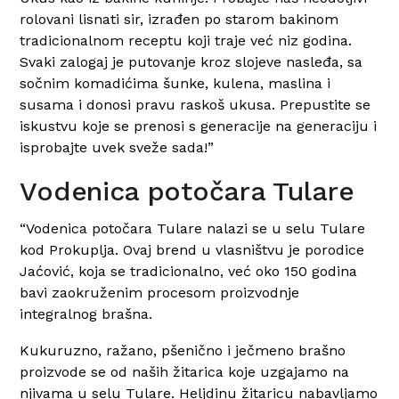
rolovani lisnati sir, izrađen po starom bakinom
tradicionalnom receptu koji traje već niz godina.
Svaki zalogaj je putovanje kroz slojeve nasleđa, sa
sočnim komadićima šunke, kulena, maslina i
susama i donosi pravu raskoš ukusa. Prepustite se
iskustvu koje se prenosi s generacije na generaciju i
isprobajte uvek sveže sada!”
Vodenica potočara Tulare
“Vodenica potočara Tulare nalazi se u selu Tulare
kod Prokuplja. Ovaj brend u vlasništvu je porodice
Jaćović, koja se tradicionalno, već oko 150 godina
bavi zaokruženim procesom proizvodnje
integralnog brašna.
Kukuruzno, ražano, pšenično i ječmeno brašno
proizvode se od naših žitarica koje uzgajamo na
njivama u selu Tulare. Heljdinu žitaricu nabavljamo