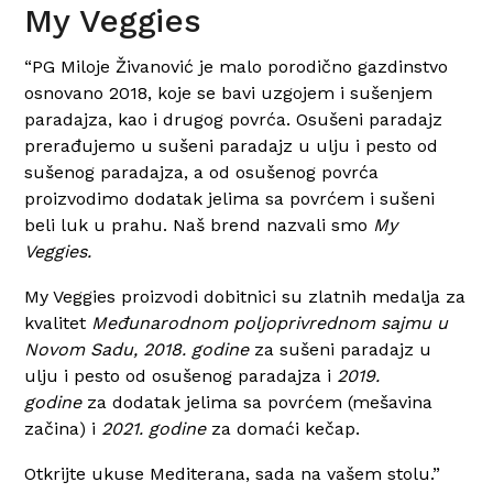
My Veggies
“PG Miloje Živanović je malo porodično gazdinstvo
osnovano 2018, koje se bavi uzgojem i sušenjem
paradajza, kao i drugog povrća. Osušeni paradajz
prerađujemo u
sušeni paradajz u ulju i pesto od
sušenog paradajza, a od osušenog povrća
proizvodimo
dodatak jelima sa povrćem i sušeni
beli luk u prahu. Naš brend nazvali smo
My
Veggies.
My Veggies proizvodi dobitnici su zlatnih medalja za
kvalitet
Međunarodnom poljoprivrednom sajmu u
Novom Sadu, 2018. godine
za
sušeni paradajz u
ulju i pesto od osušenog paradajza
i
2019.
godine
za
dodatak jelima sa povrćem
(mešavina
začina) i
2021. godine
za
domaći kečap.
Otkrijte ukuse Mediterana, sada na vašem stolu.”