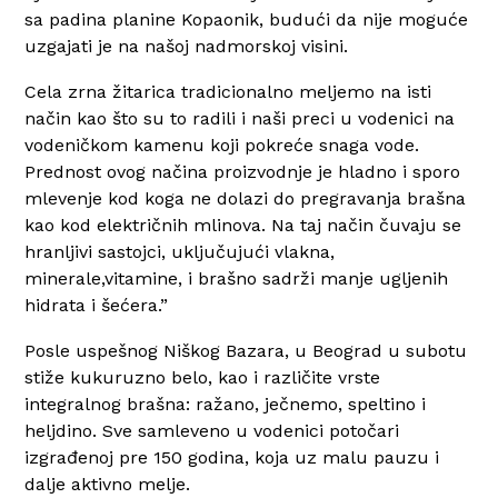
sa padina planine Kopaonik, budući da nije moguće
uzgajati je na našoj nadmorskoj visini.
Cela zrna žitarica
tradicionalno meljemo na isti
način kao što su to radili i naši preci u vodenici na
vodeničkom kamenu koji pokreće snaga vode.
Prednost ovog načina proizvodnje je
hladno i sporo
mlevenje
kod koga ne dolazi do pregravanja brašna
kao kod električnih mlinova. Na taj način čuvaju se
hranljivi sastojci, uključujući vlakna,
minerale,vitamine, i brašno sadrži manje ugljenih
hidrata i šećera.”
Posle uspešnog Niškog Bazara, u Beograd u subotu
stiže kukuruzno belo, kao i različite vrste
integralnog brašna: ražano, ječnemo, speltino i
heljdino. Sve samleveno u vodenici potočari
izgrađenoj pre 150 godina, koja uz malu pauzu i
dalje aktivno melje.