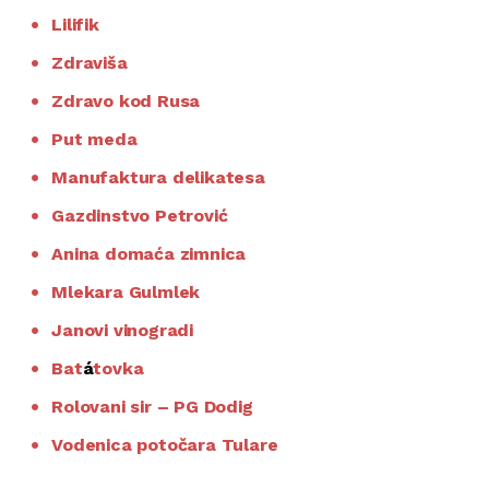
Lilifik
Zdraviša
Zdravo kod Rusa
Put meda
Manufaktura delikatesa
Gazdinstvo Petrović
Anina domaća zimnica
Mlekara Gulmlek
Janovi vinogradi
Bat
á
tovka
Rolovani sir – PG Dodig
Vodenica potočara Tulare