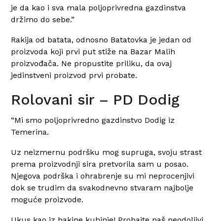
je da kao i sva mala poljoprivredna gazdinstva
držimo do sebe.”
Rakija od batata, odnosno Batatovka je jedan od
proizvoda koji prvi put stiže na Bazar Malih
proizvođača. Ne propustite priliku, da ovaj
jedinstveni proizvod prvi probate.
Rolovani sir – PD Dodig
“Mi smo poljoprivredno gazdinstvo Dodig iz
Temerina.
Uz neizmernu podršku mog supruga, svoju strast
prema proizvodnji sira pretvorila sam u posao.
Njegova podrška i ohrabrenje su mi neprocenjivi
dok se trudim da svakodnevno stvaram najbolje
moguće proizvode.
Ukus kao iz bakine kuhinje! Probajte naš neodoljivi