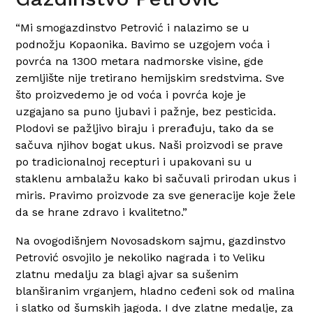
“Mi smo
gazdinstvo Petrović
i nalazimo se u
podnožju Kopaonika.
Bavimo se uzgojem voća i
povrća na 1300 metara nadmorske visine
, gde
zemljište nije tretirano hemijskim sredstvima. Sve
što proizvedemo je od voća i povrća koje je
uzgajano sa puno ljubavi i pažnje, bez pesticida.
Plodovi se pažljivo biraju i prerađuju, tako da se
sačuva njihov bogat ukus. Naši proizvodi se prave
po tradicionalnoj recepturi i upakovani su u
staklenu ambalažu kako bi sačuvali prirodan ukus i
miris. Pravimo proizvode za sve generacije koje žele
da se hrane zdravo i kvalitetno.”
Na ovogodišnjem Novosadskom sajmu, gazdinstvo
Petrović osvojilo je nekoliko nagrada i to Veliku
zlatnu medalju za blagi ajvar sa sušenim
blanširanim vrganjem, hladno ceđeni sok od malina
i slatko od šumskih jagoda. I dve zlatne medalje, za