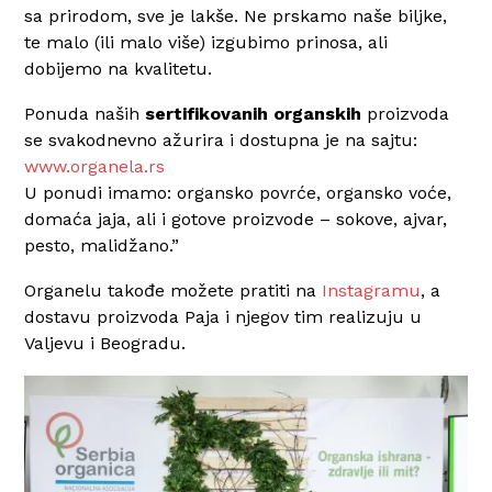
sa prirodom, sve je lakše. Ne prskamo naše biljke,
te malo (ili malo više) izgubimo prinosa, ali
dobijemo na kvalitetu.
Ponuda naših
sertifikovanih
organskih
proizvoda
se svakodnevno ažurira i dostupna je na sajtu:
www.organela.rs
U ponudi imamo:
organsko povrće,
organsko voće,
domaća jaja, ali i
gotove proizvode – sokove, ajvar,
pesto, malidžano.”
Organelu takođe možete pratiti na
Instagramu
, a
dostavu proizvoda Paja i njegov tim realizuju u
Valjevu i Beogradu.