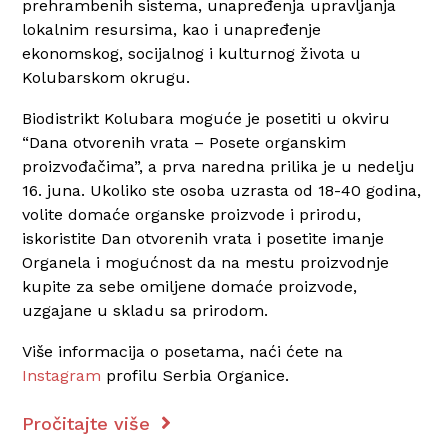
prehrambenih sistema, unapređenja upravljanja
lokalnim resursima, kao i unapređenje
ekonomskog, socijalnog i kulturnog života u
Kolubarskom okrugu.
Biodistrikt Kolubara moguće je posetiti u okviru
“Dana otvorenih vrata – Posete organskim
proizvođačima”, a prva naredna prilika je u nedelju
16. juna. Ukoliko ste osoba uzrasta od 18-40 godina,
volite domaće organske proizvode i prirodu,
iskoristite Dan otvorenih vrata i posetite imanje
Organela i mogućnost da na mestu proizvodnje
kupite za sebe omiljene domaće proizvode,
uzgajane u skladu sa prirodom.
Više informacija o posetama, naći ćete na
Instagram
profilu Serbia Organice.
Pročitajte više