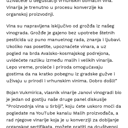
uživaćete u degustaciji vrhunskih domaćih vina.
Vinarija je trenutno u procesu konverzije ka
organskoj proizvodnji.
Vina su napravljena isključivo od grožđa iz našeg
vinograda. Grožđe je gajeno bez upotrebe štetnih
pesticida uz puno manuelnog rada, znanja i ljubavi.
Ukoliko nas posetite, upoznaćete vinara, a uz
pogled na brda Avalsko-kosmajskog podrejona,
uvidećete razliku između malih i velikih vinarija.
Lepo vreme, proleće i priroda omogućavaju
gostima da na kratko pobegnu iz gradske gužve i
uživaju u prirodi i vrhunskim vinima. Dobro došli!”
Bojan Vukmirica, vlasnik vinarije Janovi vinogradi bio
je jedan od gostiju naše druge panel diskusije
“Proizvodnja vina u Srbiji”, koju ćete uskoro moći da
pogledate na YouTube kanalu Malih proizvođača, a
rad njegove vinarije koja je u konverziji za dobijanje
organskog sertifikata, možete pratiti na društvenoj