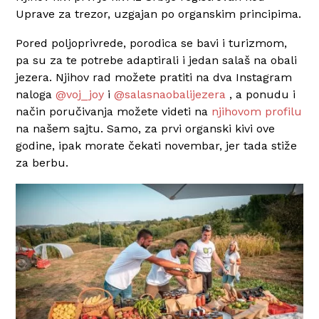
Uprave za trezor, uzgajan po organskim principima.
Pored poljoprivrede, porodica se bavi i turizmom,
pa su za te potrebe adaptirali i jedan salaš na obali
jezera. Njihov rad možete pratiti na dva Instagram
naloga
@voj_joy
i
@salasnaobalijezera
, a ponudu i
način poručivanja možete videti na
njihovom profilu
na našem sajtu. Samo, za prvi organski kivi ove
godine, ipak morate čekati novembar, jer tada stiže
za berbu.