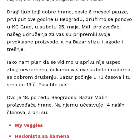
Dragi ljubitelji dobre hrane, posle 6 meseci pauze,
prvi put ove godine u Beogradu, družimo se ponovo
u KC Grad, u subotu 25. maja. Mali proizvođači
našeg udruženja za vas su pripremili svoje
prvoklasne proizvode, a na Bazar stižu i jagode i
trešnje.
Iako nam plan da se vidimo u aprilu nije uspeo
zbog nevremena, čekamo vas ove subote i nadamo
se dobrom druženju. Bazar počinje u 13 časova i tu
smo do 19 č. Posetite nas.
Ovo je 18. po redu Beogradski Bazar Malih
proizvođača hrane. Na njemu učestvuje 14 naših
članova, a oni su:
My Veggies
Hedonista sa kamena