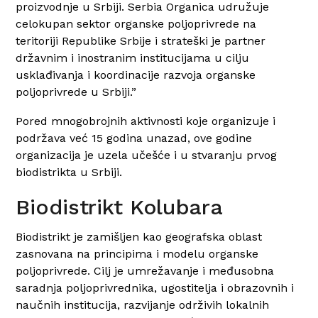
proizvodnje u Srbiji. Serbia Organica udružuje
celokupan sektor organske poljoprivrede na
teritoriji Republike Srbije i strateški je partner
državnim i inostranim institucijama u cilju
usklađivanja i koordinacije razvoja organske
poljoprivrede u Srbiji.”
Pored mnogobrojnih aktivnosti koje organizuje i
podržava već 15 godina unazad, ove godine
organizacija je uzela učešće i u stvaranju prvog
biodistrikta u Srbiji.
Biodistrikt Kolubara
Biodistrikt je zamišljen kao geografska oblast
zasnovana na principima i modelu organske
poljoprivrede. Cilj je umrežavanje i međusobna
saradnja poljoprivrednika, ugostitelja i obrazovnih i
naučnih institucija, razvijanje održivih lokalnih