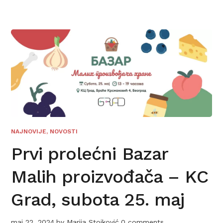
NAJNOVIJE
,
NOVOSTI
Prvi prolećni Bazar
Malih proizvođača – KC
Grad, subota 25. maj
maj 22, 2024
by
Marija Stojković
0 comments