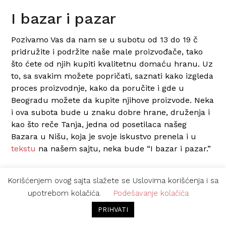
I bazar i pazar
Pozivamo Vas da nam se u subotu od 13 do 19 č
pridružite i podržite naše male proizvođače, tako
što ćete od njih kupiti kvalitetnu domaću hranu. Uz
to, sa svakim možete popričati, saznati kako izgleda
proces proizvodnje, kako da poručite i gde u
Beogradu možete da kupite njihove proizvode. Neka
i ova subota bude u znaku dobre hrane, druženja i
kao što reče Tanja, jedna od posetilaca našeg
Bazara u Nišu, koja je svoje iskustvo prenela i u
tekstu
na našem sajtu, neka bude “I bazar i pazar.”
Pročitajte više
Korišćenjem ovog sajta slažete se Uslovima korišćenja i sa
upotrebom kolačića.
Podešavanje kolačića
PRIHVATI