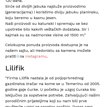
120 dana.
Sirće od divljih jabuka najduže proizvodimo
(generacijama) i koristimo divlju jabuku planinsku,
koju beremo u kasnu jesen.
Naši proizvodi su katunski i spremaju se bez
upotrebe bilo kakvih veštačkih dodataka. Sir i
kajmak su sa nadmorske visine od 1500 m.”
Celokupna ponuda proizvoda dostupna je na
našem sajtu, ali Hedonistu sa kamena možete
pratiti i na
Instagramu
.
Lilifik
“Firma Lilifik
nastala je od poljoprivrednog
gazdinstva Vračar na kome se
u Temerinu od 2005.
godine gaje ćurke
. U početku je uzgoj ćuraka bio
isključivo za sopstvene potrebe. Zahvaljujući našim
porodičnim prijateljima koji su nam bili prve
mušterije uzgoj se spontao proširio. Danas smo