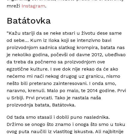
mreži
Instagram
.
Batátovka
“Kažu stariji da se neke stvari u životu dese same
od sebe… Kum iz Iloka koji se intenzivno bavi
proizvodnjom sadnica slatkog krompira, batata nas
je nekoliko godina, počevši od davne 2012, ubeđivao
da treba da počnemo sa proizvodnjom ove
egzotične kulture. I sve dok nije rekao da će ako
nećemo mi naći nekog drugog uz granicu, nismo
nešto bili preterano zainteresovani. I onda smo,
naravno, krenuli. Malo po malo, te 2014 godine. Prvi
u Srbiji. Prvi prvcati. Tako je nastala naša
proizvodnja batata, Batátovka.
Od tada smo stasali i dobili puno naslednika.
Držimo se onogo što znamo i onoga što smo u toku
ovog puta naučili iz vlastitog iskustva. Ali najbitnije