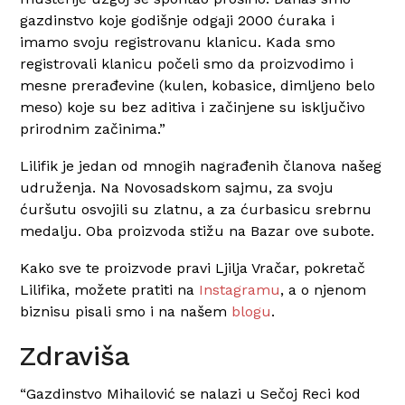
gazdinstvo koje godišnje odgaji 2000 ćuraka i
imamo svoju registrovanu klanicu. Kada smo
registrovali klanicu počeli smo da proizvodimo i
mesne prerađevine (kulen, kobasice, dimljeno belo
meso) koje su bez aditiva i začinjene su isključivo
prirodnim začinima.”
Lilifik je jedan od mnogih nagrađenih članova našeg
udruženja. Na Novosadskom sajmu, za svoju
ćuršutu osvojili su zlatnu, a za ćurbasicu srebrnu
medalju. Oba proizvoda stižu na Bazar ove subote.
Kako sve te proizvode pravi Ljilja Vračar, pokretač
Lilifika, možete pratiti na
Instagramu
, a o njenom
biznisu pisali smo i na našem
blogu
.
Zdraviša
“Gazdinstvo Mihailović se nalazi u Sečoj Reci kod