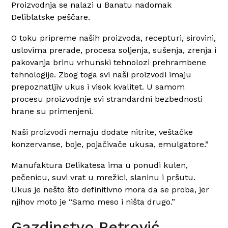
Proizvodnja se nalazi u Banatu nadomak
Deliblatske peščare.
O toku pripreme naših proizvoda, recepturi, sirovini,
uslovima prerade, procesa soljenja, sušenja, zrenja i
pakovanja brinu vrhunski tehnolozi prehrambene
tehnologije. Zbog toga svi naši proizvodi imaju
prepoznatljiv ukus i visok kvalitet. U samom
procesu proizvodnje svi strandardni bezbednosti
hrane su primenjeni.
Naši proizvodi nemaju dodate nitrite, veštačke
konzervanse, boje, pojačivače ukusa, emulgatore.”
Manufaktura Delikatesa ima u ponudi kulen,
pečenicu, suvi vrat u mrežici, slaninu i pršutu.
Ukus je nešto što definitivno mora da se proba, jer
njihov moto je “Samo meso i ništa drugo.”
Gazdinstvo Petrović