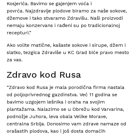
Kosjerića. Bavimo se gajenjem voća i
povrća.
Najzdravije plodove biramo za naše sokove,
džemove i tako stvaramo Zdravišu
. Naši proizvodi
nemaju konzervans i rađeni su po tradicionalnoj
recepturi.”
Ako volite matične, kašaste sokove i sirupe, džem i
slatko, tezgica Zdraviše u KC Grad biće pravo mesto
za vas.
Zdravo kod Rusa
“Zdravo kod Rusa
je mala porodična firma nastala
od poljoprivrednog gazdinstva.
Već 11 godina se
bavimo uzgojem lešnika i oraha
na svojim
plantažama. Nalazimo se u Obrežu kod Varvarina,
podnožje Juhora, leva obala Velike Morave,
centralna Srbija. Donosimo vam zdrave namaze od
orašastih plodova, kao i još dosta domaćih