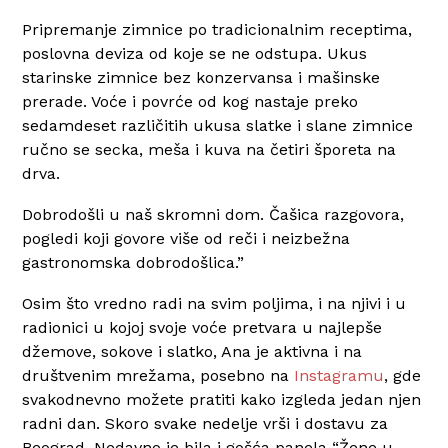
Pripremanje zimnice po tradicionalnim receptima,
poslovna deviza od koje se ne odstupa. Ukus
starinske zimnice bez konzervansa i mašinske
prerade. Voće i povrće od kog nastaje preko
sedamdeset različitih ukusa slatke i slane zimnice
ručno se secka, meša i kuva na četiri šporeta na
drva.
Dobrodošli u naš skromni dom. Čašica razgovora,
pogledi koji govore više od reči i neizbežna
gastronomska dobrodošlica.”
Osim što vredno radi na svim poljima, i na njivi i u
radionici u kojoj svoje voće pretvara u najlepše
džemove, sokove i slatko, Ana je aktivna i na
društvenim mrežama, posebno na
Instagramu
, gde
svakodnevno možete pratiti kako izgleda jedan njen
radni dan. Skoro svake nedelje vrši i dostavu za
Beograd. Nedavno je bila i gošća panela “Žene u