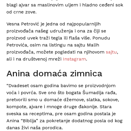
blagi ajvar sa maslinovim uljem i hladno ceđeni sok
od crne zove.
Vesna Petrović je jedna od najpopularnijih
proizvođača našeg udruženja i ona za čiji se
proizvod uvek traži tegla ili flaša više. Ponudu
Petrovića, osim na listingu na sajtu Malih
proizvođača, možete pogledati na njihovom
sajtu
,
ali i na društvenoj mreži
Instagram
.
Anina domaća zimnica
“Dvadeset osam godina bavimo se proizvodnjom
voća i povrća. Sve ono što bogata Šumadija rađa,
pretvorili smo u domaće džemove, slatka, sokove,
kompote, ajvare i mnoge druge đakonije. Stara
sveska sa receptima, pre osam godina postala je
Anina “Biblija” za pokretanje dodatnog posla od kog
danas živi naša porodica.