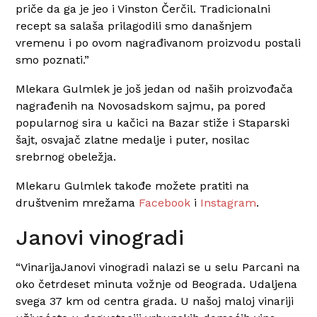
priče da ga je jeo i Vinston Čerčil. Tradicionalni
recept sa salaša prilagodili smo današnjem
vremenu i po ovom nagrađivanom proizvodu postali
smo poznati.”
Mlekara Gulmlek je još jedan od naših proizvođača
nagrađenih na Novosadskom sajmu, pa pored
popularnog sira u kačici na Bazar stiže i Staparski
šajt, osvajač zlatne medalje i puter, nosilac
srebrnog obeležja.
Mlekaru Gulmlek takođe možete pratiti na
društvenim mrežama
Facebook
i
Instagram
.
Janovi vinogradi
“VinarijaJanovi vinogradi
nalazi se u selu Parcani na
oko četrdeset minuta vožnje od Beograda. Udaljena
svega 37 km od centra grada. U našoj maloj vinariji