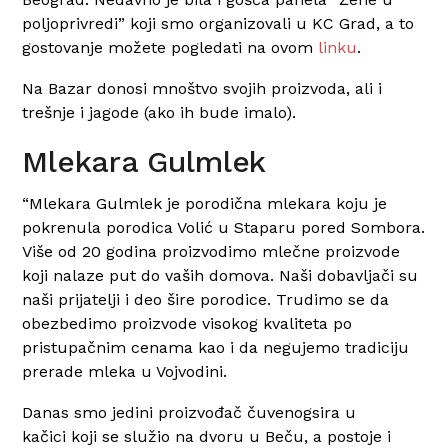
poljoprivredi” koji smo organizovali u KC Grad, a to
gostovanje možete pogledati na ovom
linku
.
Na Bazar donosi mnoštvo svojih proizvoda, ali i
trešnje i jagode (ako ih bude imalo).
Mlekara Gulmlek
“Mlekara Gulmlek
je porodična mlekara koju je
pokrenula porodica Volić u Staparu pored Sombora.
Više od 20 godina proizvodimo mlečne proizvode
koji nalaze put do vaših domova. Naši dobavljači su
naši prijatelji i deo šire porodice. Trudimo se da
obezbedimo proizvode visokog kvaliteta po
pristupačnim cenama kao i da negujemo tradiciju
prerade mleka u Vojvodini.
Danas smo jedini proizvođač čuvenogsira u
kačici koji se služio na dvoru u Beču, a postoje i