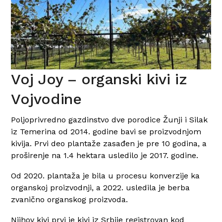
Voj Joy – organski kivi iz
Vojvodine
Poljoprivredno gazdinstvo dve porodice Žunji i Silak
iz Temerina od 2014. godine bavi se proizvodnjom
kivija. Prvi deo plantaže zasađen je pre 10 godina, a
proširenje na 1.4 hektara usledilo je 2017. godine.
Od 2020. plantaža je bila u procesu konverzije ka
organskoj proizvodnji, a 2022. usledila je berba
zvanično organskog proizvoda.
Njihov kivi prvi je kivi iz Srbije registrovan kod