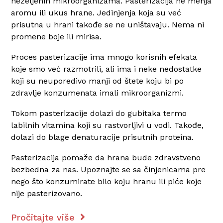
neželjenih mikroorganizama. Pasterizacija ne menja
aromu ili ukus hrane. Jedinjenja koja su već
prisutna u hrani takođe se ne uništavaju. Nema ni
promene boje ili mirisa.
Proces pasterizacije ima mnogo korisnih efekata
koje smo već razmotrili, ali ima i neke nedostatke
koji su neuporedivo manji od štete koju bi po
zdravlje konzumenata imali mikroorganizmi.
Tokom pasterizacije dolazi do gubitaka termo
labilnih vitamina koji su rastvorljivi u vodi. Takođe,
dolazi do blage denaturacije prisutnih proteina.
Pasterizacija pomaže da hrana bude zdravstveno
bezbedna za nas. Upoznajte se sa činjenicama pre
nego što konzumirate bilo koju hranu ili piće koje
nije pasterizovano.
Pročitajte više