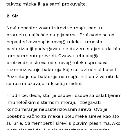
takvog mleka ili ga sami prokuvajte.
2. Sir
Neki nepasterizovani sirevi se mogu naći u
prometu, najčešće na pijacama. Proizvode se od
nepasterizovanog (sirovog) mleka i umesto
pasterizaciji podvrgavaju se dužem stajanju da bi u
tom vremenu prevreli. Ovakva tehnologija
proizvodnje sireva od sirovog mleka sprečava
razmnožavanje bakterija koje su uzročnici bolesti.
Poznato je da bakterije ne mogu niti da žive niti da
se razmnožavaju u kiseloj sredini.
Trudnice, deca, starije osobe i osobe sa oslabljenim
imunološkim sistemom moraju izbegavati
konzumiranje nepasterizovanih sireva. Ovo je
posebno važno za meke i polumeke sireve kao što
su Brie, Camembert i sirevi s plavim plesnima. Ako