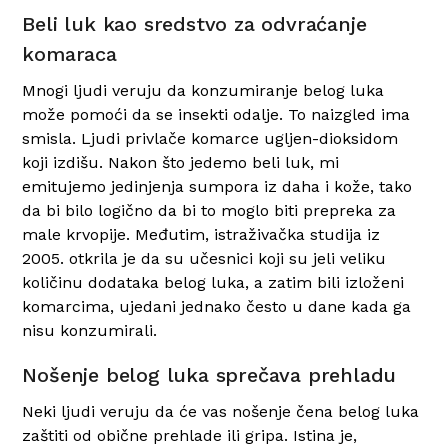
Beli luk kao sredstvo za odvraćanje
komaraca
Mnogi ljudi veruju da konzumiranje belog luka
može pomoći da se insekti odalje. To naizgled ima
smisla. Ljudi privlače komarce ugljen-dioksidom
koji izdišu. Nakon što jedemo beli luk, mi
emitujemo jedinjenja sumpora iz daha i kože, tako
da bi bilo logično da bi to moglo biti prepreka za
male krvopije. Međutim, istraživačka studija iz
2005. otkrila je da su učesnici koji su jeli veliku
količinu dodataka belog luka, a zatim bili izloženi
komarcima, ujedani jednako često u dane kada ga
nisu konzumirali.
Nošenje belog luka sprečava prehladu
Neki ljudi veruju da će vas nošenje čena belog luka
zaštiti od obične prehlade ili gripa. Istina je,