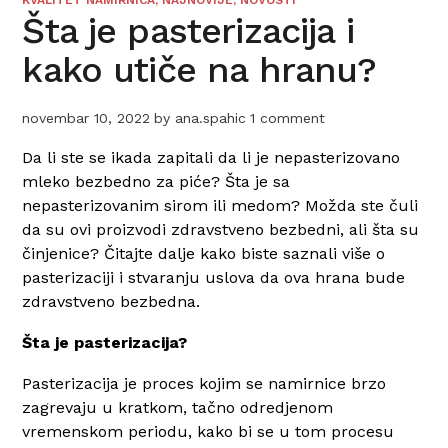
Šta je pasterizacija i
kako utiče na hranu?
novembar 10, 2022
by
ana.spahic
1 comment
Da li ste se ikada zapitali da li je nepasterizovano
mleko bezbedno za piće? Šta je sa
nepasterizovanim sirom ili medom? Možda ste čuli
da su ovi proizvodi zdravstveno bezbedni, ali šta su
činjenice? Čitajte dalje kako biste saznali više o
pasterizaciji i stvaranju uslova da ova hrana bude
zdravstveno bezbedna.
Šta je pasterizacija?
Pasterizacija je proces kojim se namirnice brzo
zagrevaju u kratkom, tačno odredjenom
vremenskom periodu, kako bi se u tom procesu