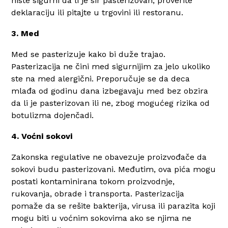
niste sigurni da li je sir pasterizovan, proverite
deklaraciju ili pitajte u trgovini ili restoranu.
3. Med
Med se pasterizuje kako bi duže trajao.
Pasterizacija ne čini med sigurnijim za jelo ukoliko
ste na med alergični. Preporučuje se da deca
mlađa od godinu dana izbegavaju med bez obzira
da li je pasterizovan ili ne, zbog mogućeg rizika od
botulizma dojenčadi.
4. Voćni sokovi
Zakonska regulative ne obavezuje proizvođače da
sokovi budu pasterizovani. Međutim, ova pića mogu
postati kontaminirana tokom proizvodnje,
rukovanja, obrade i transporta. Pasterizacija
pomaže da se rešite bakterija, virusa ili parazita koji
mogu biti u voćnim sokovima ako se njima ne