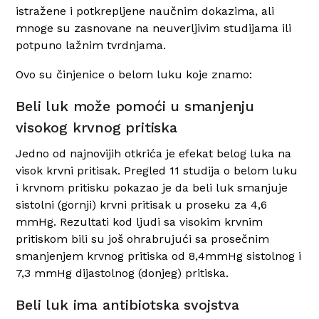
istražene i potkrepljene naučnim dokazima, ali
mnoge su zasnovane na neuverljivim studijama ili
potpuno lažnim tvrdnjama.
Ovo su činjenice o belom luku koje znamo:
Beli luk može pomoći u smanjenju
visokog krvnog pritiska
Jedno od najnovijih otkrića je efekat belog luka na
visok krvni pritisak. Pregled 11 studija o belom luku
i krvnom pritisku pokazao je da beli luk smanjuje
sistolni (gornji) krvni pritisak u proseku za 4,6
mmHg. Rezultati kod ljudi sa visokim krvnim
pritiskom bili su još ohrabrujući sa prosečnim
smanjenjem krvnog pritiska od 8,4mmHg sistolnog i
7,3 mmHg dijastolnog (donjeg) pritiska.
Beli luk ima antibiotska svojstva