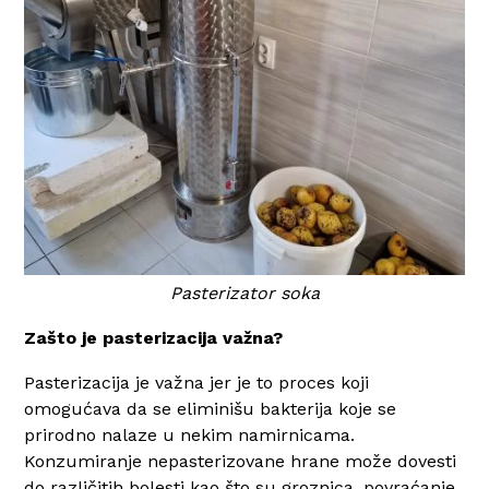
Pasterizator soka
Zašto je pasterizacija važna?
Pasterizacija je važna jer je to proces koji
omogućava da se eliminišu bakterija koje se
prirodno nalaze u nekim namirnicama.
Konzumiranje nepasterizovane hrane može dovesti
do različitih bolesti kao što su groznica, povraćanje,