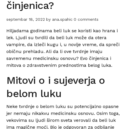
činjenica?
septembar 18, 2022
by
ana.spahic
0 comments
Hiljadama godinama beli luk se koristi kao hrana i
lek. Ljudi su tvrdili da beli luk može da otera
vampire, da izleči kugu i, u novije vreme, da spreči
običnu prehladu. Ali da li ove tvrdnje imaju
savremenu medicinsku osnovu? Evo činjenica i
mitova o zdravstvenim prednostima belog luka.
Mitovi o i sujeverja o
belom luku
Neke tvrdnje o belom luku su potencijalno opasne
jer nemaju nikakvu medicinsku osnovu. Osim toga,
vekovima su ljudi širom sveta verovali da beli luk
ima magične moći. Bio je odgovoran za odbijanje