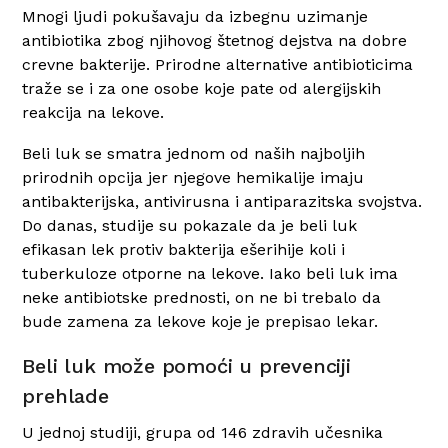
Mnogi ljudi pokušavaju da izbegnu uzimanje
antibiotika zbog njihovog štetnog dejstva na dobre
crevne bakterije. Prirodne alternative antibioticima
traže se i za one osobe koje pate od alergijskih
reakcija na lekove.
Beli luk se smatra jednom od naših najboljih
prirodnih opcija jer njegove hemikalije imaju
antibakterijska, antivirusna i antiparazitska svojstva.
Do danas, studije su pokazale da je beli luk
efikasan lek protiv bakterija ešerihije koli i
tuberkuloze otporne na lekove. Iako beli luk ima
neke antibiotske prednosti, on ne bi trebalo da
bude zamena za lekove koje je prepisao lekar.
Beli luk može pomoći u prevenciji
prehlade
U jednoj studiji, grupa od 146 zdravih učesnika