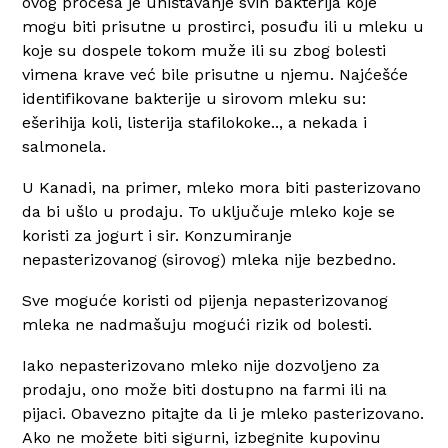
ovog procesa je uništavanje svih bakterija koje
mogu biti prisutne u prostirci, posuđu ili u mleku u
koje su dospele tokom muže ili su zbog bolesti
vimena krave već bile prisutne u njemu. Najćešće
identifikovane bakterije u sirovom mleku su:
ešerihija koli, listerija stafilokoke.., a nekada i
salmonela.
U Kanadi, na primer, mleko mora biti pasterizovano
da bi ušlo u prodaju. To uključuje mleko koje se
koristi za jogurt i sir. Konzumiranje
nepasterizovanog (sirovog) mleka nije bezbedno.
Sve moguće koristi od pijenja nepasterizovanog
mleka ne nadmašuju mogući rizik od bolesti.
Iako nepasterizovano mleko nije dozvoljeno za
prodaju, ono može biti dostupno na farmi ili na
pijaci. Obavezno pitajte da li je mleko pasterizovano.
Ako ne možete biti sigurni, izbegnite kupovinu