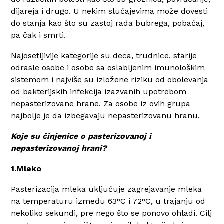
dijareja i drugo. U nekim slučajevima može dovesti
do stanja kao što su zastoj rada bubrega, pobačaj,
pa čak i smrti.
Najosetljivije kategorije su deca, trudnice, starije
odrasle osobe i osobe sa oslabljenim imunološkim
sistemom i najviše su izložene riziku od obolevanja
od bakterijskih infekcija izazvanih upotrebom
nepasterizovane hrane. Za osobe iz ovih grupa
najbolje je da izbegavaju nepasterizovanu hranu.
Koje su činjenice o pasterizovanoj i
nepasterizovanoj hrani?
1.Mleko
Pasterizacija mleka uključuje zagrejavanje mleka
na temperaturu između 63°C i 72°C, u trajanju od
nekoliko sekundi, pre nego što se ponovo ohladi. Cilj