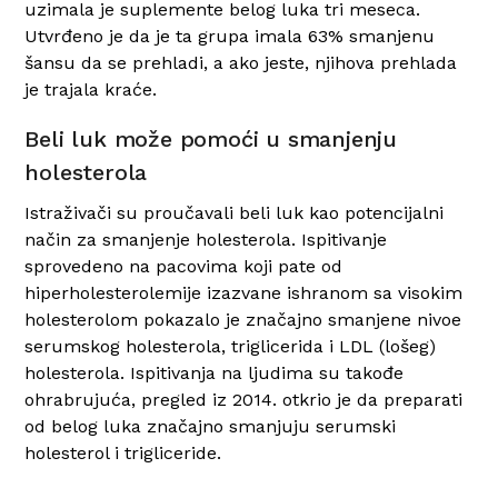
uzimala je suplemente belog luka tri meseca.
Utvrđeno je da je ta grupa imala 63% smanjenu
šansu da se prehladi, a ako jeste, njihova prehlada
je trajala kraće.
Beli luk može pomoći u smanjenju
holesterola
Istraživači su proučavali beli luk kao potencijalni
način za smanjenje holesterola. Ispitivanje
sprovedeno na pacovima koji pate od
hiperholesterolemije izazvane ishranom sa visokim
holesterolom pokazalo je značajno smanjene nivoe
serumskog holesterola, triglicerida i LDL (lošeg)
holesterola. Ispitivanja na ljudima su takođe
ohrabrujuća, pregled iz 2014. otkrio je da preparati
od belog luka značajno smanjuju serumski
holesterol i trigliceride.