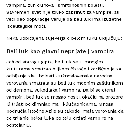
vampira, zlih duhova i smrtonosnih bolesti.
Savremeni svet nije toliko zabrinut za vampire, ali
veći deo populacije veruje da beli luk ima izuzetne
isceliteljske moći.
Neka uobičajena sujeverja o belom luku uključuju:
Beli luk kao glavni neprijatelj vampira
Još od starog Egipta, beli luk se u mnogim
kulturama smatrao biljkom čistoće i korišćen je za
odbijanje zla i bolesti. Južnoslovenska narodna
verovanja smatrala su beli luk moćnim zaštitnikom
od demona, vukodlaka i vampira. Da bi se oterali
vampiri, beli luk se mogao nositi, okačiti na prozore
ili trljati po dimnjacima i ključaonicama. Mnoga
područja istočne Azije su takođe imala verovanja da
će trljanje belog luka po telu držati vampire na
odstojanju.