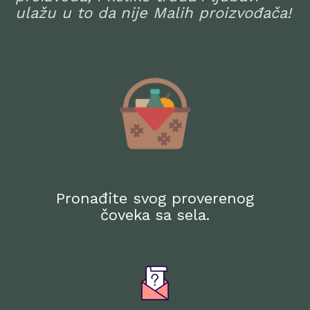
ulažu u to da nije Malih proizvođača!
Pronađite svog proverenog
čoveka sa sela.