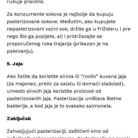
rukuje pravilno.
Za konzumente sokova je najbolje da kupuju
pasterizovane sokove. Međutim, ako kupujete
nepasterizovani voćni sok, držite ga u frižideru i pre
nego što ga popijete, ali i pridržavajte se
preporučenog roka trajanja (prikazan je na
pakovanju).
5. Jaja
Ako želite da koristite sirova ili “rovito” kuvana jaja
(za majonez, preliv za salatu ili domaći sladoled),
umesto sirovih jaja koristite proizvod od
pasterizovanih jaja. Pasterizacija uništava štetne
bakterije, a kod jaja je to svakako salmonela.
Zaključak
Zahvaljujući pasterizaciji, zaštićeni smo od