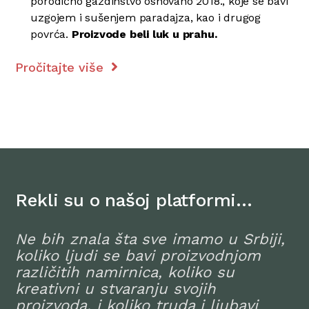
porodično gazdinstvo osnovano 2018., koje se bavi
uzgojem i sušenjem paradajza, kao i drugog
povrća.
Proizvode beli luk u prahu.
Pročitajte više
Rekli su o našoj platformi…
Ne bih znala šta sve imamo u Srbiji,
koliko ljudi se bavi proizvodnjom
različitih namirnica, koliko su
kreativni u stvaranju svojih
proizvoda, i koliko truda i ljubavi