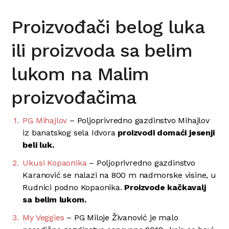
Proizvođači belog luka
ili proizvoda sa belim
lukom na Malim
proizvođačima
PG Mihajlov
– Poljoprivredno gazdinstvo Mihajlov
iz banatskog sela Idvora
proizvodi domaći jesenji
beli luk.
Ukusi Kopaonika
– Poljoprivredno gazdinstvo
Karanović se nalazi na 800 m nadmorske visine, u
Rudnici podno Kopaonika.
Proizvode kačkavalj
sa belim lukom.
My Veggies
– PG Miloje Živanović je malo