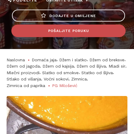
PODELITE
OSTAVITE UTISAK
DODAJTE U OMILJENE
POŠALJITE PORUKU
,
,
,
Naslovna
Domaća jaja
Džem i slatko
Džem od breksve
,
,
,
,
Džem od jagoda
Džem od kajsija
Džem od šljiva
Mladi sir
,
,
,
Mlečni proizvodi
Slatko od smokve
Statko od šljiva
,
,
,
Stlako od višanja
Voćni sokovi
Zimnica
Zimnica od paprika
PG Milošević