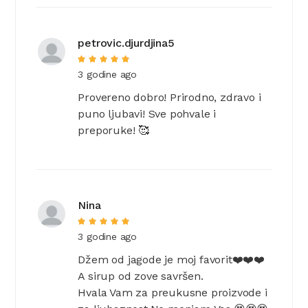
petrovic.djurdjina5
3 godine ago
Provereno dobro! Prirodno, zdravo i
puno ljubavi! Sve pohvale i
preporuke! 🥰
Nina
3 godine ago
Džem od jagode je moj favorit❤️❤️❤️
A sirup od zove savršen.
Hvala Vam za preukusne proizvode i