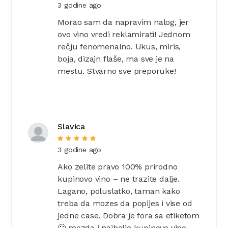
3 godine ago
Morao sam da napravim nalog, jer
ovo vino vredi reklamirati! Jednom
rečju fenomenalno. Ukus, miris,
boja, dizajn flaše, ma sve je na
mestu. Stvarno sve preporuke!
Slavica
3 godine ago
Ako zelite pravo 100% prirodno
kupinovo vino – ne trazite dalje.
Lagano, poluslatko, taman kako
treba da mozes da popijes i vise od
jedne case. Dobra je fora sa etiketom
🙂 mozda i najbolje kupinovo vino