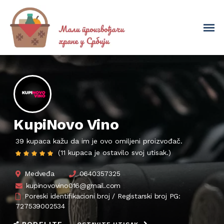
KupiNovo Vino
39 kupaca kažu da im je ovo omiljeni proizvođač.
(11 kupaca je ostavilo svoj utisak.)
Medveđa
0640357325
kupinovovino016@gmail.com
Poreski identifikacioni broj / Registarski broj PG:
727539002534