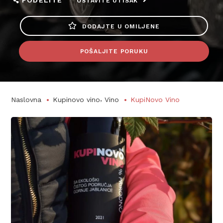
PODELITE
OSTAVITE UTISAK
DODAJTE U OMILJENE
POŠALJITE PORUKU
,
Naslovna
Kupinovo vino
Vino
KupiNovo Vino