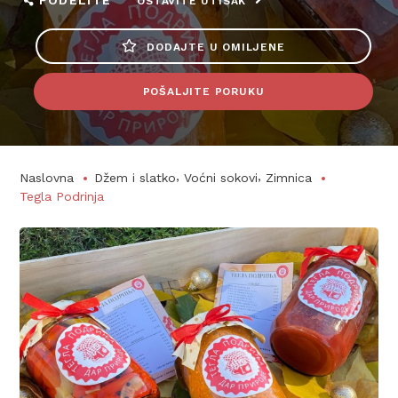
PODELITE
OSTAVITE UTISAK
DODAJTE U OMILJENE
POŠALJITE PORUKU
,
,
Naslovna
Džem i slatko
Voćni sokovi
Zimnica
Tegla Podrinja