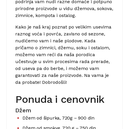
podrinja vam nudi razne domaće i potpuno
prirodne proizvode u vidu džemova, sokova,
zimnice, kompota i ostalog.
Kako je naš kraj poznat po velikim usevima
raznog voća i povrća, zavisno od sezone,
nudićemo vam i naše plodove. Kada
pričamo o zimnici, džemu, soku i ostalom,
možemo vam reći da naša porodica
učestvuje u svim procesima rada prerade,
od useva pa do berbe, i možemo vam
garantovati za naše proizvode. Na vama je
da probate! Dobrodošli!
Ponuda i cenovnik
Džem
Džem od šipurka, 720g – 900 din
Džem od smokve, 720 g – 750 din