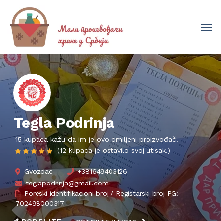
Tegla Podrinja
15 kupaca kažu da im je ovo omiljeni proizvođač.
(12 kupaca je ostavilo svoj utisak.)
Gvozdac
+381649403126
teglapodrinja@gmail.com
Poreski identifikacioni broj / Registarski broj PG:
702498000317