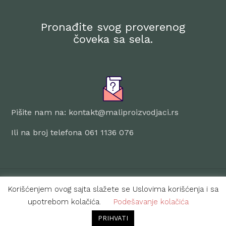
Pronađite svog proverenog
čoveka sa sela.
Pišite nam na: kontakt@maliproizvodjaci.rs
Ili na broj telefona 061 1136 076
© 2024 Mali Proizvođači. SVA PRAVA ZADRŽANA
Korišćenjem ovog sajta slažete se Uslovima korišćenja i sa
upotrebom kolačića.
Podešavanje kolačića
PRIHVATI
PRAVILA O PRIVATNOSTI
|
USLOVI KORIŠĆENJA