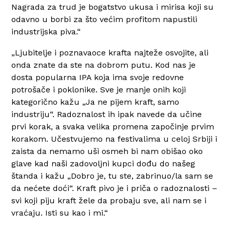
Nagrada za trud je bogatstvo ukusa i mirisa koji su
odavno u borbi za što većim profitom napustili
industrijska piva.“
„Ljubitelje i poznavaoce krafta najteže osvojite, ali
onda znate da ste na dobrom putu. Kod nas je
dosta popularna IPA koja ima svoje redovne
potrošače i poklonike. Sve je manje onih koji
kategorično kažu „Ja ne pijem kraft, samo
industriju“. Radoznalost ih ipak navede da učine
prvi korak, a svaka velika promena započinje prvim
korakom. Učestvujemo na festivalima u celoj Srbiji i
zaista da nemamo uši osmeh bi nam obišao oko
glave kad naši zadovoljni kupci dođu do našeg
štanda i kažu „Dobro je, tu ste, zabrinuo/la sam se
da nećete doći“. Kraft pivo je i priča o radoznalosti –
svi koji piju kraft žele da probaju sve, ali nam se i
vraćaju. Isti su kao i mi.“