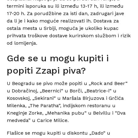
termini isporuka su ili između 13-17 h, ili između
17-20 h. Za porudžbine za isti dan, zadrugari jave
da li je i kako moguće realizovati ih. Dostava za
ostala mesta u Srbiji, moguća je ukoliko kupac
prihvata troškove dostave kurirskom službom i rizik
od lomljenja.
Gde se u mogu kupiti i
popiti Zzapi piva?
U Beogradu se pivo može popiti u „Rock and Beer“
u Dobračinoj, „Beernici“ u Borči, „Beatrice-i“ u
Kosovskoj, „Sekirani“ u Maršala Birjuzova i Grčića
Milenka, „The Paratha“, indijskom restoranu u
Kneginje Zorke, „Mehanika pubu“ u Belvillu i “Dva
medveda” u Carice Milice.
Flašice se mogu kupiti u diskontu „Dado“ u