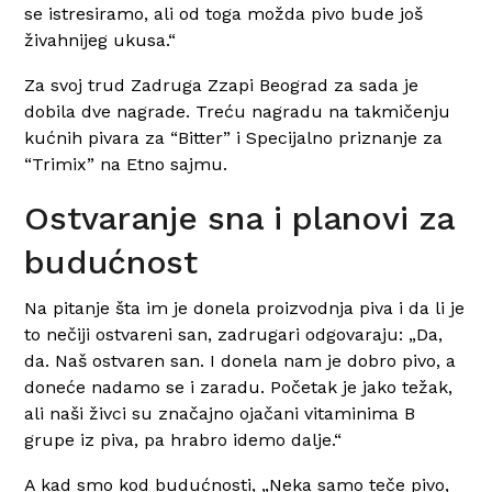
se istresiramo, ali od toga možda pivo bude još
živahnijeg ukusa.“
Za svoj trud Zadruga Zzapi Beograd za sada je
dobila dve nagrade. Treću nagradu na takmičenju
kućnih pivara za “Bitter” i Specijalno priznanje za
“Trimix” na Etno sajmu.
Ostvaranje sna i planovi za
budućnost
Na pitanje šta im je donela proizvodnja piva i da li je
to nečiji ostvareni san, zadrugari odgovaraju: „Da,
da. Naš ostvaren san. I donela nam je dobro pivo, a
doneće nadamo se i zaradu. Početak je jako težak,
ali naši živci su značajno ojačani vitaminima B
grupe iz piva, pa hrabro idemo dalje.“
A kad smo kod budućnosti, „Neka samo teče pivo,