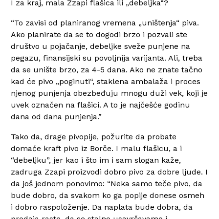
I za kraj, mala Zzapi flašica ili „debeljka“?
“To zavisi od planiranog vremena „uništenja“ piva.
Ako planirate da se to dogodi brzo i pozvali ste
društvo u pojačanje, debeljke sveže punjene na
pegazu, finansijski su povoljnija varijanta. Ali, treba
da se unište brzo, za 4-5 dana. Ako ne znate tačno
kad će pivo „poginuti“, staklena ambalaža i proces
njenog punjenja obezbeđuju mnogu duži vek, koji je
uvek označen na flašici. A to je najčešće godinu
dana od dana punjenja.”
Tako da, drage pivopije, požurite da probate
domaće kraft pivo iz Borče. I malu flašicu, a i
“debeljku”, jer kao i što im i sam slogan kaže,
zadruga Zzapi proizvodi dobro pivo za dobre ljude. I
da još jednom ponovimo: “Neka samo teče pivo, da
bude dobro, da svakom ko ga popije donese osmeh
i dobro raspoloženje. Da naplata bude dobra, da
prodaja raste, da se stalno usavršavamo i