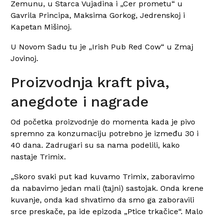
Zemunu, u Starca Vujadina i „Cer prometu“ u
Gavrila Principa, Maksima Gorkog, Jedrenskoj i
Kapetan Mišinoj.
U Novom Sadu tu je „Irish Pub Red Cow“ u Zmaj
Jovinoj.
Proizvodnja kraft piva,
anegdote i nagrade
Od početka proizvodnje do momenta kada je pivo
spremno za konzumaciju potrebno je između 30 i
40 dana. Zadrugari su sa nama podelili, kako
nastaje Trimix.
„Skoro svaki put kad kuvamo Trimix, zaboravimo
da nabavimo jedan mali (tajni) sastojak. Onda krene
kuvanje, onda kad shvatimo da smo ga zaboravili
srce preskače, pa ide epizoda „Ptice trkačice“. Malo