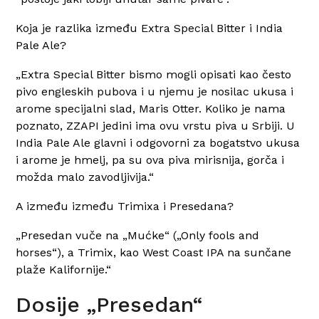
Koja je razlika između
Extra Special Bitter
i India
Pale Ale?
„
Extra Special Bitter bismo mogli
opisati
kao često
pivo engleskih pubova i u njemu je nosilac ukusa i
arome specijalni
slad, Maris Otter. Koliko je nama
poznato, ZZAPI jedini ima ovu vrstu piva u Srbiji. U
India Pale Ale glavni i odgovorni za bogatstvo ukusa
i arome je hmelj, pa su ova piva mirisnija, gorča i
možda malo zavodljivija.“
A između između Trimixa i Presedana?
„Presedan vuče na „Mućke“ („Only fools and
horses“), a Trimix, kao West Coast IPA na sunčane
plaže Kalifornije.“
Dosije „Presedan“