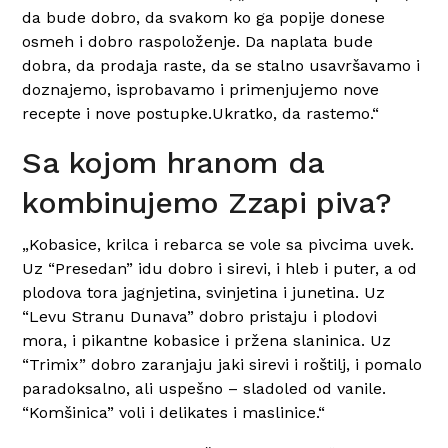
da bude dobro, da svakom ko ga popije donese
osmeh i dobro raspoloženje. Da naplata bude
dobra, da prodaja raste, da se stalno usavršavamo i
doznajemo, isprobavamo i primenjujemo nove
recepte i nove postupke.Ukratko, da rastemo.“
Sa kojom hranom da
kombinujemo Zzapi piva?
„Kobasice, krilca i rebarca se vole sa pivcima uvek.
Uz “Presedan” idu dobro i sirevi, i hleb i puter, a od
plodova tora jagnjetina, svinjetina i junetina. Uz
“Levu Stranu Dunava” dobro pristaju i plodovi
mora, i pikantne kobasice i pržena slaninica. Uz
“Trimix” dobro zaranjaju jaki sirevi i roštilj, i pomalo
paradoksalno, ali uspešno – sladoled od vanile.
“Komšinica” voli i delikates i maslinice.“