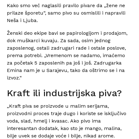
Kako smo već naglasili pravilo pivare da „žene ne
prilaze šporetu“, samo pivo su osmislili i napravili
Neša i Ljuba.
Ženski deo ekipe bavi se papirologijom i prodajom,
dok muškarci kuvaju. Za sada, osim jednog
zaposlenog, ostali zadrugari rade i ostale poslove,
prema potrebi. „Vremenom se nadamo, imaćemo
za početak 5 zaposlenih pa još i još. Zadrugarka
Emina nam je u Sarajevu, tako da oštrimo se i na
izvoz.“
Kraft ili industrijska piva?
„Kraft piva se proizvode u malim serijama,
proizvodni proces traje dugo i koriste se isključivo
voda, slad, hmelj i kvasac. Ako pivo ima
interesantan dodatak, kao sto je mango, malina,
bilje uvek se dodaje voće i bilje, nikad arome.