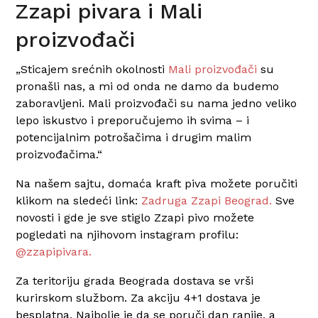
Zzapi pivara i Mali
proizvođači
„Sticajem srećnih okolnosti
Mali proizvođači
su
pronašli nas, a mi od onda ne damo da budemo
zaboravljeni. Mali proizvođači su nama jedno veliko
lepo iskustvo i preporučujemo ih svima – i
potencijalnim potrošačima i drugim malim
proizvođačima.“
Na našem sajtu, domaća kraft piva možete poručiti
klikom na sledeći link:
Zadruga Zzapi Beograd.
Sve
novosti i gde je sve stiglo Zzapi pivo možete
pogledati na njihovom instagram profilu:
@zzapipivara.
Za teritoriju grada Beograda dostava se vrši
kurirskom službom. Za akciju 4+1 dostava je
besplatna. Najbolje je da se poruči dan ranije, a