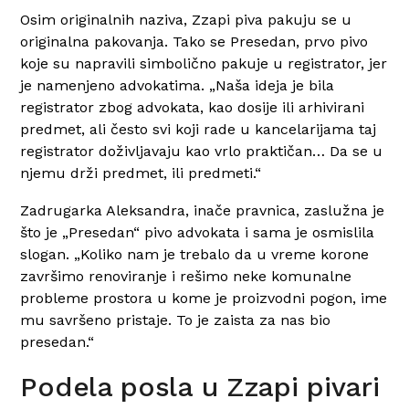
Osim originalnih naziva, Zzapi piva pakuju se u
originalna pakovanja. Tako se Presedan, prvo pivo
koje su napravili simbolično pakuje u registrator, jer
je namenjeno advokatima. „Naša ideja je bila
registrator zbog advokata, kao dosije ili arhivirani
predmet, ali često svi koji rade u kancelarijama taj
registrator doživljavaju kao vrlo praktičan… Da se u
njemu drži predmet, ili predmeti.“
Zadrugarka Aleksandra, inače pravnica, zaslužna je
što je „Presedan“ pivo advokata i sama je osmislila
slogan. „Koliko nam je trebalo da u vreme korone
završimo renoviranje i rešimo neke komunalne
probleme prostora u kome je proizvodni pogon, ime
mu savršeno pristaje. To je zaista za nas bio
presedan.“
Podela posla u Zzapi pivari