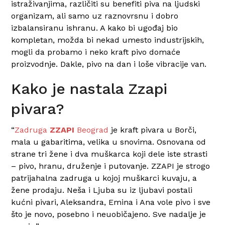
istraživanjima, različiti su benefiti piva na ljudski
organizam, ali samo uz raznovrsnu i dobro
izbalansiranu ishranu. A kako bi ugođaj bio
kompletan, možda bi nekad umesto industrijskih,
mogli da probamo i neko kraft pivo domaće
proizvodnje. Dakle, pivo na dan i loše vibracije van.
Kako je nastala Zzapi
pivara?
“
Zadruga
ZZAPI
Beograd
je kraft pivara u Borči,
mala u gabaritima, velika u snovima. Osnovana od
strane tri žene i dva muškarca koji dele iste strasti
– pivo, hranu, druženje i putovanje. ZZAPI je strogo
patrijahalna zadruga u kojoj muškarci kuvaju, a
žene prodaju.
Neša i Ljuba su iz ljubavi postali
kućni pivari, Aleksandra, Emina i Ana vole pivo i sve
što je novo, posebno i neuobičajeno. Sve nadalje je