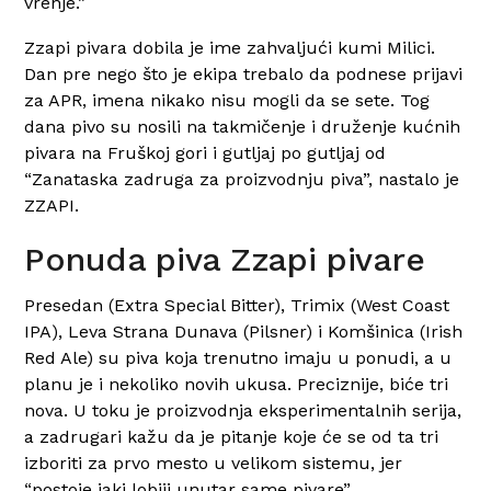
vrenje.”
Zzapi pivara dobila je ime zahvaljući kumi Milici.
Dan pre nego što je ekipa trebalo da podnese prijavi
za APR, imena nikako nisu mogli da se sete. Tog
dana pivo su nosili na takmičenje i druženje kućnih
pivara na Fruškoj gori i gutljaj po gutljaj od
“Zanataska zadruga za proizvodnju piva”, nastalo je
ZZAPI.
Ponuda piva Zzapi pivare
Presedan (Extra Special Bitter), Trimix (West Coast
IPA), Leva Strana Dunava (Pilsner) i Komšinica (Irish
Red Ale) su piva koja trenutno imaju u ponudi, a u
planu je i nekoliko novih ukusa. Preciznije, biće tri
nova. U toku je proizvodnja eksperimentalnih serija,
a zadrugari kažu da je pitanje koje će se od ta tri
izboriti za prvo mesto u velikom sistemu, jer
“postoje jaki lobiji unutar same pivare”.