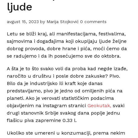
ljude
avgust 15, 2023
by
Marija Stojković
0 comments
Letu se bliži kraj, ali manifestacijama, festivalima,
sajmovima i događajima koji okupljaju ljude željne
dobrog provoda, dobre hrane i pića, moći ćemo da
se radujemo i da ih posećujemo sve do oktobra.
A šta je to što svako voli da proba kad negde izađe,
naročito u društvu i posle dobre zakuske? Pivo.
Bilo da je industrijsko ili kraft koje danas
predstavljamo, pivo je jedno od omiljenih pića na
planeti. Ako je verovati statističkim podacima
objavljenim na instagram stranici
Geokutak,
svaki
drugi stanovnik Srbije svakog dana popije jednu
flašicu piva zapremine 0.33 l.
Ukoliko ste umereni u konzumaciji, prema nekim