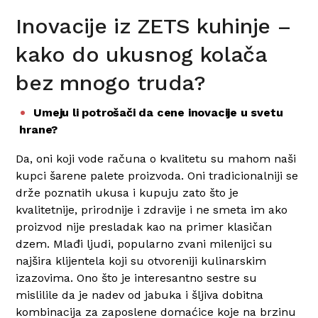
Inovacije iz ZETS kuhinje –
kako do ukusnog kolača
bez mnogo truda?
Umeju li potrošači da cene inovacije u svetu
hrane?
Da, oni koji vode računa o kvalitetu su mahom naši
kupci šarene palete proizvoda. Oni tradicionalniji se
drže poznatih ukusa i kupuju zato što je
kvalitetnije, prirodnije i zdravije i ne smeta im ako
proizvod nije presladak kao na primer klasičan
dzem. Mlađi ljudi, popularno zvani milenijci su
najšira klijentela koji su otvoreniji kulinarskim
izazovima. Ono što je interesantno sestre su
mislilile da je nadev od jabuka i šljiva dobitna
kombinacija za zaposlene domaćice koje na brzinu