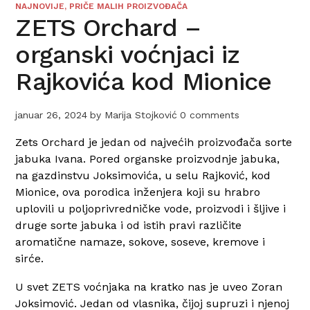
NAJNOVIJE
,
PRIČE MALIH PROIZVOĐAČA
ZETS Orchard –
organski voćnjaci iz
Rajkovića kod Mionice
januar 26, 2024
by
Marija Stojković
0 comments
Zets Orchard je jedan od najvećih proizvođača sorte
jabuka Ivana. Pored organske proizvodnje jabuka,
na gazdinstvu Joksimovića, u selu Rajković, kod
Mionice, ova porodica inženjera koji su hrabro
uplovili u poljoprivredničke vode, proizvodi i šljive i
druge sorte jabuka i od istih pravi različite
aromatične namaze, sokove, soseve, kremove i
sirće.
U svet ZETS voćnjaka na kratko nas je uveo Zoran
Joksimović. Jedan od vlasnika, čijoj supruzi i njenoj