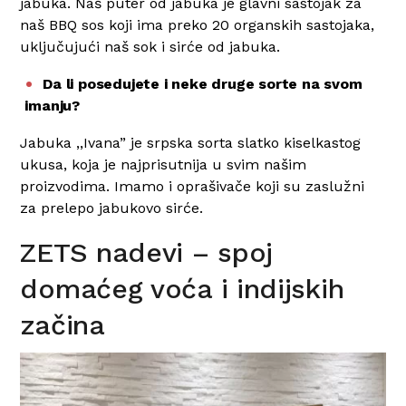
jabuka. Naš puter od jabuka je glavni sastojak za
naš BBQ sos koji ima preko 20 organskih sastojaka,
uključujući naš sok i sirće od jabuka.
Da li posedujete i neke druge sorte na svom
imanju?
Jabuka ,,Ivana” je srpska sorta slatko kiselkastog
ukusa, koja je najprisutnija u svim našim
proizvodima. Imamo i oprašivače koji su zaslužni
za prelepo jabukovo sirće.
ZETS nadevi – spoj
domaćeg voća i indijskih
začina