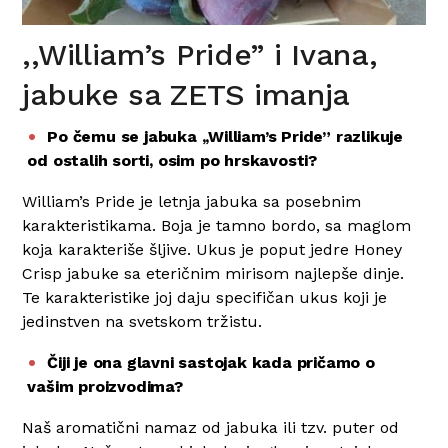
,,William’s Pride” i Ivana,
jabuke sa ZETS imanja
Po čemu se jabuka ,,William’s Pride” razlikuje
od ostalih sorti, osim po hrskavosti?
William’s Pride je letnja jabuka sa posebnim
karakteristikama. Boja je tamno bordo, sa maglom
koja karakteriše šljive. Ukus je poput jedre Honey
Crisp jabuke sa eteričnim mirisom najlepše dinje.
Te karakteristike joj daju specifičan ukus koji je
jedinstven na svetskom tržistu.
Čiji je ona glavni sastojak kada pričamo o
vašim proizvodima?
Naš aromatični namaz od jabuka ili tzv. puter od