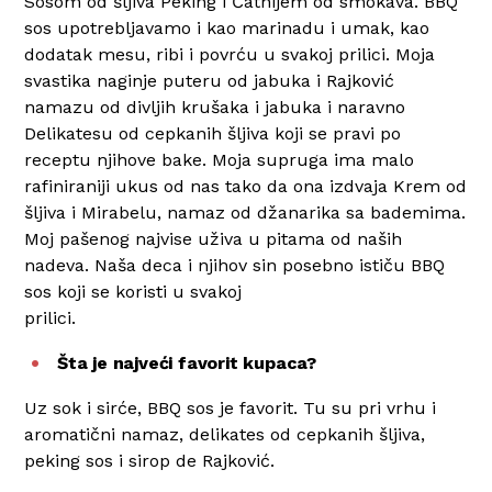
Sosom od šljiva Peking i Čatnijem od smokava. BBQ
sos upotrebljavamo i kao marinadu i umak, kao
dodatak mesu, ribi i povrću u svakoj prilici. Moja
svastika naginje puteru od jabuka i Rajković
namazu od divljih krušaka i jabuka i naravno
Delikatesu od cepkanih šljiva koji se pravi po
receptu njihove bake. Moja supruga ima malo
rafiniraniji ukus od nas tako da ona izdvaja Krem od
šljiva i Mirabelu, namaz od džanarika sa bademima.
Moj pašenog najvise uživa u pitama od naših
nadeva. Naša deca i njihov sin posebno ističu BBQ
sos koji se koristi u svakoj
prilici.
Šta je najveći favorit kupaca?
Uz sok i sirće, BBQ sos je favorit. Tu su pri vrhu i
aromatični namaz, delikates od cepkanih šljiva,
peking sos i sirop de Rajković.