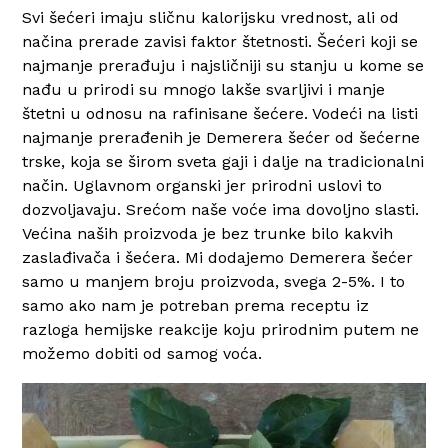
Svi šećeri imaju sličnu kalorijsku vrednost, ali od
načina prerade zavisi faktor štetnosti. Šećeri koji se
najmanje prerađuju i najsličniji su stanju u kome se
nađu u prirodi su mnogo lakše svarljivi i manje
štetni u odnosu na rafinisane šećere. Vodeći na listi
najmanje prerađenih je Demerera šećer od šećerne
trske, koja se širom sveta gaji i dalje na tradicionalni
način. Uglavnom organski jer prirodni uslovi to
dozvoljavaju. Srećom naše voće ima dovoljno slasti.
Većina naših proizvoda je bez trunke bilo kakvih
zaslađivača i šećera. Mi dodajemo Demerera šećer
samo u manjem broju proizvoda, svega 2-5%. I to
samo ako nam je potreban prema receptu iz
razloga hemijske reakcije koju prirodnim putem ne
možemo dobiti od samog voća.