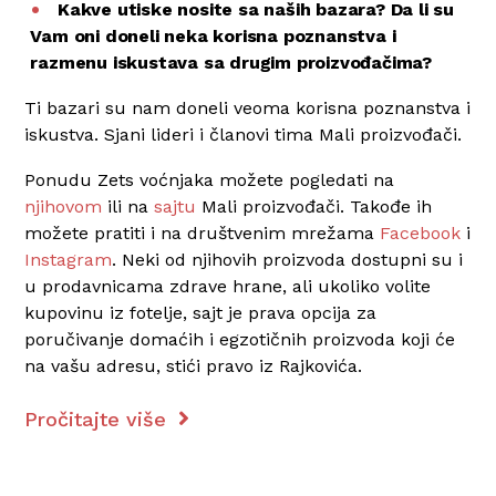
Kakve utiske nosite sa naših bazara? Da li su
Vam oni doneli neka korisna poznanstva i
razmenu iskustava sa drugim proizvođačima?
Ti bazari su nam doneli veoma korisna poznanstva i
iskustva. Sjani lideri i članovi tima Mali proizvođači.
Ponudu Zets voćnjaka možete pogledati na
njihovom
ili na
sajtu
Mali proizvođači. Takođe ih
možete pratiti i na društvenim mrežama
Facebook
i
Instagram
. Neki od njihovih proizvoda dostupni su i
u prodavnicama zdrave hrane, ali ukoliko volite
kupovinu iz fotelje, sajt je prava opcija za
poručivanje domaćih i egzotičnih proizvoda koji će
na vašu adresu, stići pravo iz Rajkovića.
Pročitajte više