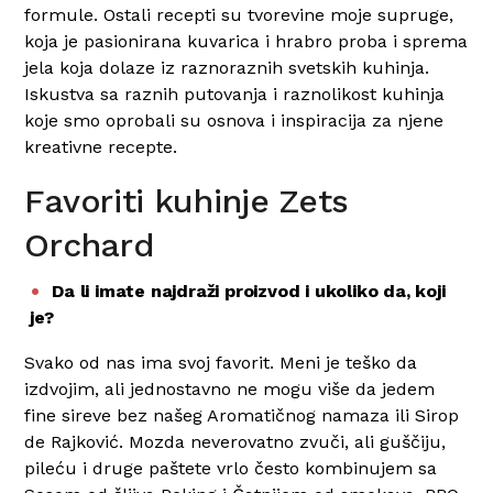
formule. Ostali recepti su tvorevine moje supruge,
koja je pasionirana kuvarica i hrabro proba i sprema
jela koja dolaze iz raznoraznih svetskih kuhinja.
Iskustva sa raznih putovanja i raznolikost kuhinja
koje smo oprobali su osnova i inspiracija za njene
kreativne recepte.
Favoriti kuhinje Zets
Orchard
Da li imate najdraži proizvod i ukoliko da, koji
je?
Svako od nas ima svoj favorit. Meni je teško da
izdvojim, ali jednostavno ne mogu više da jedem
fine sireve bez našeg Aromatičnog namaza ili Sirop
de Rajković. Mozda neverovatno zvuči, ali guščiju,
pileću i druge paštete vrlo često kombinujem sa