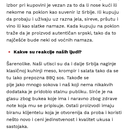
izbor pri kupovini je vezan za to da li nose kući ili
nekome na poklon kao suvenir iz Srbije. Ili kupuju
da probaju i uživaju uz razna jela, sireve, pršutu i
vino ili kao slatke namaze. Kada kupuju na poklon
traže da je proizvod autentičan srpski, tako da to
najčešće bude neki od voćnih namaza.
Kakve su reakcije naših ljudi?
Šarenolike. Naši utisci su da i dalje Srbija naginje
klasičnoj kuhinji meso, krompir i salata tako da se
tu lako prepozna BBQ sos. Takođe se
pije jako mnogo sokova i naš koji nema nikakvih
dodataka je pridobio stalnu publiku. Sirće je na
glasu zbog bukea koje ima i naravno zbog zdrave
note koja mu se pripisuje. Ostali proizvodi imaju
biranu klijentelu koja je otvorenija da proba i koristi
nešto novo i ceni jedinstvenost i kvalitet ukusa i
sastojaka.