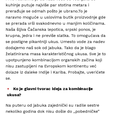
kuhinje putuje najviše par stotina metara i
prerađuje se odmah pošto je ubrano.To je
naravno moguće u uslovima butik proizvodnje gde
se prerada vrši svakodnevno u manjim količinama.
Naša šljiva Čačanska lepotica, srpski ponos, je
krupna, jedra i ne previše slatka. To omogućava da
se postigne pikantniji ukus. Umesto vode za nadev
dodajemo naš sok od jabuka. Tako da je blago
želatinirana masa karakterističnog ukusa. Sve je to
upotpunjeno kombinacijom organskih začina koji
nisu zastupljeni na Evropskom kontinentu već
dolaze iz daleke Indije i Kariba. Probajte, uverićete
se.
Ko je glavni tvorac ideja za kombinacije
ukusa?
Na puteru od jabuka zajednički su radile sestre
nekoliko godina dok nisu došle do ,,pobedničke”