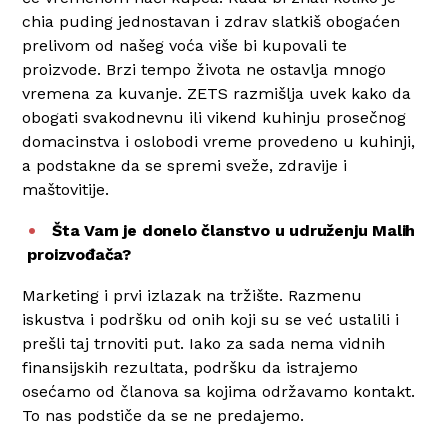
chia puding jednostavan i zdrav slatkiš obogaćen
prelivom od našeg voća više bi kupovali te
proizvode. Brzi tempo života ne ostavlja mnogo
vremena za kuvanje. ZETS razmišlja uvek kako da
obogati svakodnevnu ili vikend kuhinju prosečnog
domacinstva i oslobodi vreme provedeno u kuhinji,
a podstakne da se spremi sveže, zdravije i
maštovitije.
Šta Vam je donelo članstvo u udruženju Malih
proizvođača?
Marketing i prvi izlazak na tržište. Razmenu
iskustva i podršku od onih koji su se već ustalili i
prešli taj trnoviti put. Iako za sada nema vidnih
finansijskih rezultata, podršku da istrajemo
osećamo od članova sa kojima održavamo kontakt.
To nas podstiče da se ne predajemo.