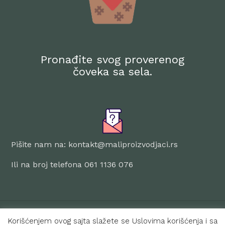
Pronađite svog proverenog
čoveka sa sela.
Pišite nam na: kontakt@maliproizvodjaci.rs
Ili na broj telefona 061 1136 076
© 2024 Mali Proizvođači. SVA PRAVA ZADRŽANA
Korišćenjem ovog sajta slažete se Uslovima korišćenja i sa