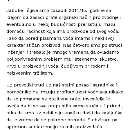
Jabuke i šljive smo zasadili 2014/15. godine sa
idejom da zasadi prate organski način proizvodnje i
eventualno u nekoj budućnosti prerastu u malu
domaću radinost koja ima proizvode od svog voća.
Tako da pored plasmana voća imamo i neki svoj
karakterističan proizvod. Nas četvoro smo po struci
inženjeri i trebalo je mnogo vremena da ovladamo
poljoprivrednim problemima i steknemo iskustvo.
Prvo u proizvodnji voća, ćudljivom prirodom i
neizvesnim tržištem.
Uz preveliki trud uz naš stalni posao i saradnike i
pomoćnike na imanju profitabilnost voćnjaka nikako
da se pomakne sa pozitivne nule. Investicija je
oveća da bi se sve prepustilo samo slučaju i prirodi,
tako da smo uz ozbiljniju analizu došli do zaključka
da je vreme da se pokrene prerada. S obzirom na
ogromnu konkurenciju raznih proizvođača