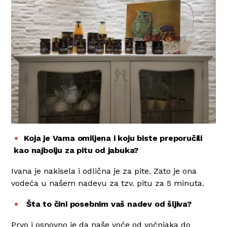
Koja je Vama omiljena i koju biste preporučili
kao najbolju za pitu od jabuka?
Ivana je nakisela i odlična je za pite. Zato je ona
vodeća u našem nadevu za tzv. pitu za 5 minuta.
Šta to čini posebnim vaš nadev od šljiva?
Prvo i osnovno je da naše voće od voćnjaka do