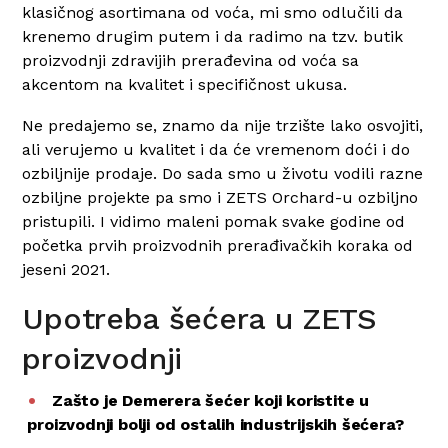
klasičnog asortimana od voća, mi smo odlučili da
krenemo drugim putem i da radimo na tzv. butik
proizvodnji zdravijih prerađevina od voća sa
akcentom na kvalitet i specifičnost ukusa.
Ne predajemo se, znamo da nije trzište lako osvojiti,
ali verujemo u kvalitet i da će vremenom doći i do
ozbiljnije prodaje. Do sada smo u životu vodili razne
ozbiljne projekte pa smo i ZETS Orchard-u ozbiljno
pristupili. I vidimo maleni pomak svake godine od
početka prvih proizvodnih prerađivačkih koraka od
jeseni 2021.
Upotreba šećera u ZETS
proizvodnji
Zašto je Demerera šećer koji koristite u
proizvodnji bolji od ostalih industrijskih šećera?