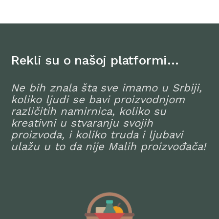
Rekli su o našoj platformi…
Ne bih znala šta sve imamo u Srbiji,
koliko ljudi se bavi proizvodnjom
različitih namirnica, koliko su
kreativni u stvaranju svojih
proizvoda, i koliko truda i ljubavi
ulažu u to da nije Malih proizvođača!