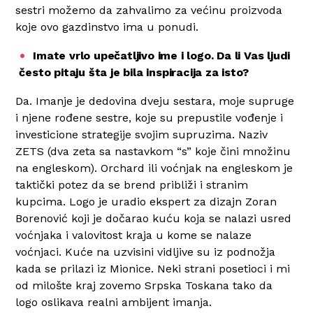
sestri možemo da zahvalimo za većinu proizvoda
koje ovo gazdinstvo ima u ponudi.
Imate vrlo upečatljivo ime i logo. Da li Vas ljudi
često pitaju šta je bila inspiracija za isto?
Da. Imanje je dedovina dveju sestara, moje supruge
i njene rođene sestre, koje su prepustile vođenje i
investicione strategije svojim supruzima. Naziv
ZETS (dva zeta sa nastavkom “s” koje čini množinu
na engleskom). Orchard ili voćnjak na engleskom je
taktički potez da se brend približi i stranim
kupcima. Logo je uradio ekspert za dizajn Zoran
Borenović koji je dočarao kuću koja se nalazi usred
voćnjaka i valovitost kraja u kome se nalaze
voćnjaci. Kuće na uzvisini vidljive su iz podnožja
kada se prilazi iz Mionice. Neki strani posetioci i mi
od milošte kraj zovemo Srpska Toskana tako da
logo oslikava realni ambijent imanja.