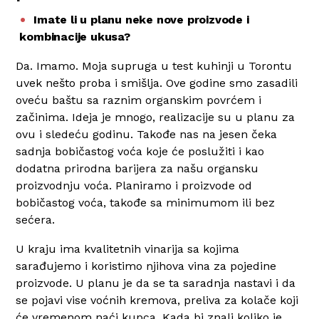
Imate li u planu neke nove proizvode i
kombinacije ukusa?
Da. Imamo. Moja supruga u test kuhinji u Torontu
uvek nešto proba i smišlja. Ove godine smo zasadili
oveću baštu sa raznim organskim povrćem i
začinima. Ideja je mnogo, realizacije su u planu za
ovu i sledeću godinu. Takođe nas na jesen čeka
sadnja bobičastog voća koje će poslužiti i kao
dodatna prirodna barijera za našu organsku
proizvodnju voća. Planiramo i proizvode od
bobičastog voća, takođe sa minimumom ili bez
sećera.
U kraju ima kvalitetnih vinarija sa kojima
sarađujemo i koristimo njihova vina za pojedine
proizvode. U planu je da se ta saradnja nastavi i da
se pojavi vise voćnih kremova, preliva za kolače koji
će vremenom naći kupca. Kada bi znali koliko je