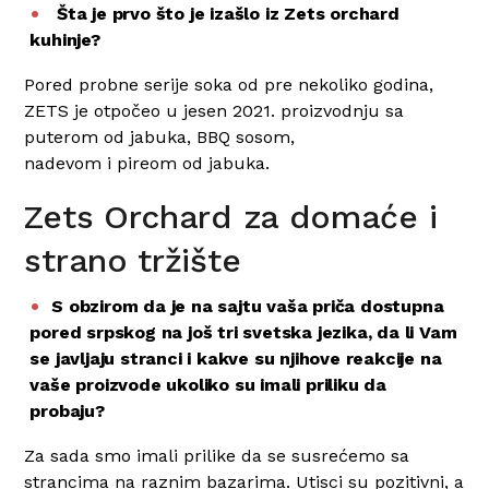
Šta je prvo što je izašlo iz Zets orchard
kuhinje?
Pored probne serije soka od pre nekoliko godina,
ZETS je otpočeo u jesen 2021. proizvodnju sa
puterom od jabuka, BBQ sosom,
nadevom i pireom od jabuka.
Zets Orchard za domaće i
strano tržište
S obzirom da je na sajtu vaša priča dostupna
pored srpskog na još tri svetska jezika, da li Vam
se javljaju stranci i kakve su njihove reakcije na
vaše proizvode ukoliko su imali priliku da
probaju?
Za sada smo imali prilike da se susrećemo sa
strancima na raznim bazarima. Utisci su pozitivni, a