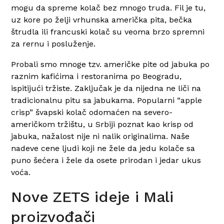
mogu da spreme kolač bez mnogo truda. Fil je tu,
uz kore po želji vrhunska američka pita, bečka
štrudla ili francuski kolač su veoma brzo spremni
za rernu i posluženje.
Probali smo mnoge tzv. američke pite od jabuka po
raznim kafićima i restoranima po Beogradu,
ispitijući tržiste. Zaključak je da nijedna ne liči na
tradicionalnu pitu sa jabukama. Popularni “apple
crisp” švapski kolač odomaćen na severo-
američkom tržištu, u Srbiji poznat kao krisp od
jabuka, nažalost nije ni nalik originalima. Naše
nadeve cene ljudi koji ne žele da jedu kolače sa
puno šećera i žele da osete prirodan i jedar ukus
voća.
Nove ZETS ideje i Mali
proizvođači