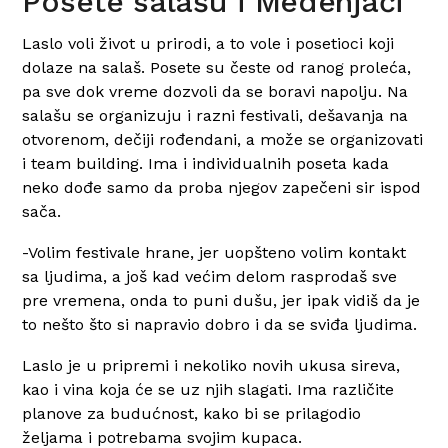
Posete salašu i Medenjači
Laslo voli život u prirodi, a to vole i posetioci koji
dolaze na salaš. Posete su česte od ranog proleća,
pa sve dok vreme dozvoli da se boravi napolju. Na
salašu se organizuju i razni festivali, dešavanja na
otvorenom, dečiji rođendani, a može se organizovati
i team building. Ima i individualnih poseta kada
neko dođe samo da proba njegov zapečeni sir ispod
sača.
-Volim festivale hrane, jer uopšteno volim kontakt
sa ljudima, a još kad većim delom rasprodaš sve
pre vremena, onda to puni dušu, jer ipak vidiš da je
to nešto što si napravio dobro i da se sviđa ljudima.
Laslo je u pripremi i nekoliko novih ukusa sireva,
kao i vina koja će se uz njih slagati. Ima različite
planove za budućnost, kako bi se prilagodio
željama i potrebama svojim kupaca.