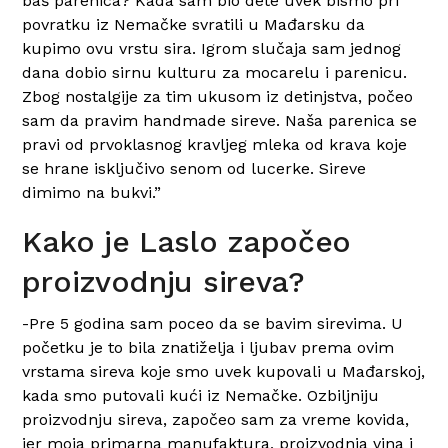
baš parenica? Kada sam bio dete uvek bismo pri
povratku iz Nemačke svratili u Mađarsku da
kupimo ovu vrstu sira. Igrom slučaja sam jednog
dana dobio sirnu kulturu za mocarelu i parenicu.
Zbog nostalgije za tim ukusom iz detinjstva, počeo
sam da pravim handmade sireve. Naša parenica se
pravi od prvoklasnog kravljeg mleka od krava koje
se hrane isključivo senom od lucerke. Sireve
dimimo na bukvi.”
Kako je Laslo započeo
proizvodnju sireva?
-Pre 5 godina sam poceo da se bavim sirevima. U
početku je to bila znatiželja i ljubav prema ovim
vrstama sireva koje smo uvek kupovali u Mađarskoj,
kada smo putovali kući iz Nemačke. Ozbiljniju
proizvodnju sireva, započeo sam za vreme kovida,
jer moja primarna manufaktura, proizvodnja vina i