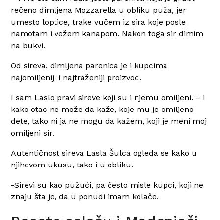
rečeno dimljena Mozzarella u obliku puža, jer
umesto loptice, trake vučem iz sira koje posle
namotam i vežem kanapom. Nakon toga sir dimim
na bukvi.
Od sireva, dimljena parenica je i kupcima
najomiljeniji i najtraženiji proizvod.
I sam Laslo pravi sireve koji su i njemu omiljeni. – I
kako otac ne može da kaže, koje mu je omiljeno
dete, tako ni ja ne mogu da kažem, koji je meni moj
omiljeni sir.
Autentičnost sireva Lasla Šulca ogleda se kako u
njihovom ukusu, tako i u obliku.
-Sirevi su kao pužući, pa često misle kupci, koji ne
znaju šta je, da u ponudi imam kolače.