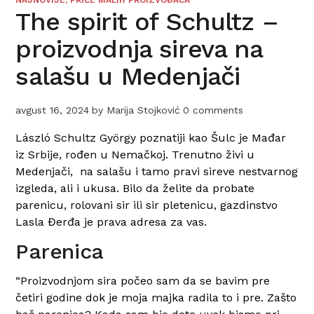
NAJNOVIJE
,
PRIČE MALIH PROIZVOĐAČA
The spirit of Schultz –
proizvodnja sireva na
salašu u Medenjači
avgust 16, 2024
by
Marija Stojković
0 comments
László Schultz György poznatiji kao Šulc je Mađar
iz Srbije, rođen u Nemačkoj. Trenutno živi u
Medenjači, na salašu i tamo pravi sireve nestvarnog
izgleda, ali i ukusa.
Bilo da želite da probate
parenicu, rolovani sir ili sir pletenicu, gazdinstvo
Lasla Đerđa je prava adresa za vas.
Parenica
“Proizvodnjom sira počeo sam da se bavim pre
četiri godine dok je moja majka radila to i pre. Zašto