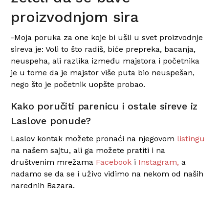
proizvodnjom sira
-Moja poruka za one koje bi ušli u svet proizvodnje
sireva je: Voli to što radiš, biće prepreka, bacanja,
neuspeha, ali razlika između majstora i početnika
je u tome da je majstor više puta bio neuspešan,
nego što je početnik uopšte probao.
Kako poručiti parenicu i ostale sireve iz
Laslove ponude?
Laslov kontak možete pronaći na njegovom
listingu
na našem sajtu, ali ga možete pratiti i na
društvenim mrežama
Facebook
i
Instagram,
a
nadamo se da se i uživo vidimo na nekom od naših
narednih Bazara.