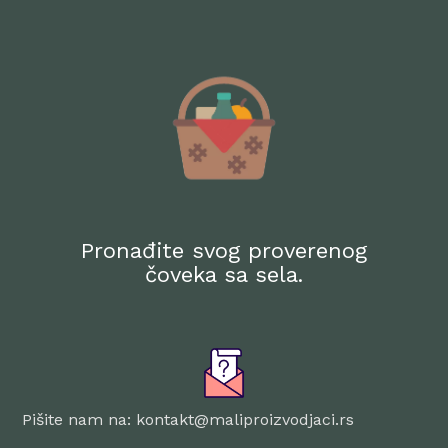
Pronađite svog proverenog
čoveka sa sela.
Pišite nam na: kontakt@maliproizvodjaci.rs