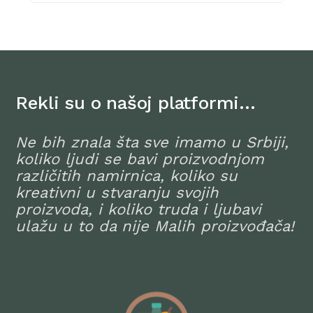
Rekli su o našoj platformi…
Ne bih znala šta sve imamo u Srbiji,
koliko ljudi se bavi proizvodnjom
različitih namirnica, koliko su
kreativni u stvaranju svojih
proizvoda, i koliko truda i ljubavi
ulažu u to da nije Malih proizvođača!