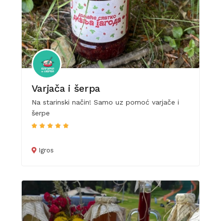
Varjača i šerpa
Na starinski način! Samo uz pomoć varjače i
šerpe
Igros