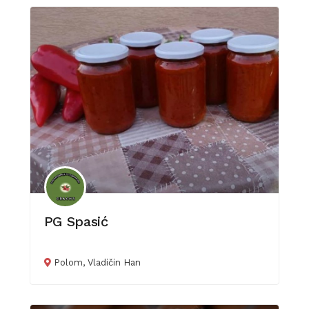
PG Spasić
Polom, Vladičin Han