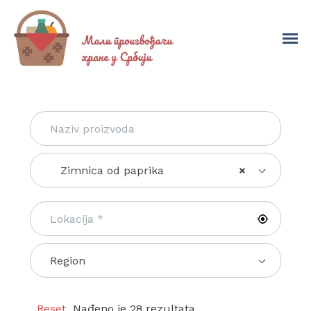
Zimnica od paprika
×
Region
Reset
Nađeno je 28 rezultata.