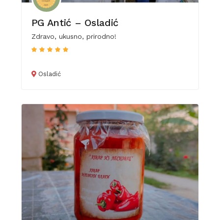
PG Antić – Osladić
Zdravo, ukusno, prirodno!
Osladić