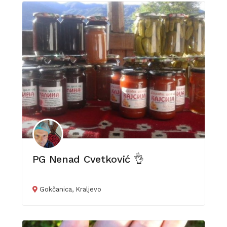
PG Nenad Cvetković 👌
Gokčanica, Kraljevo