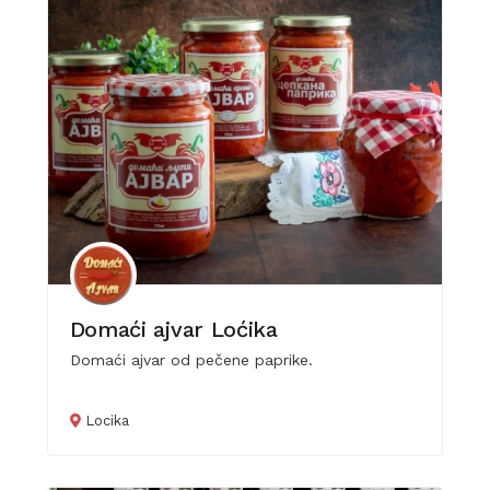
Domaći ajvar Loćika
Domaći ajvar od pečene paprike.
Locika