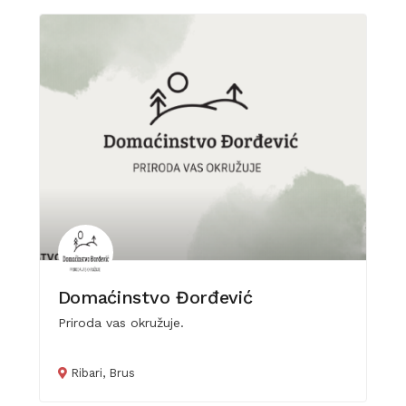
Domaćinstvo Đorđević
Priroda vas okružuje.
Ribari, Brus