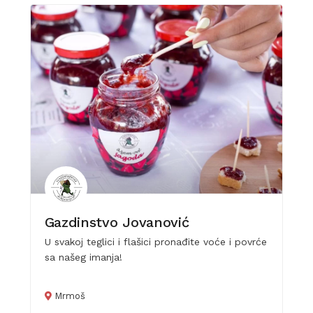
Gazdinstvo Jovanović
U svakoj teglici i flašici pronađite voće i povrće
sa našeg imanja!
Mrmoš