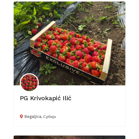
PG Krivokapić Ilić
Begaljica, Србија