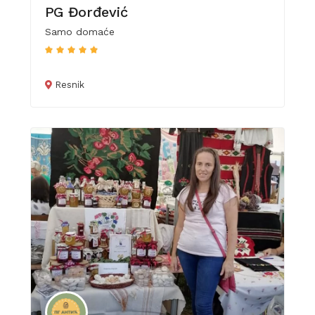
PG Đorđević
Samo domaće
Resnik