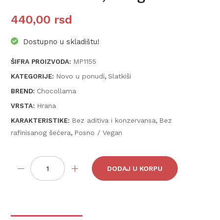
440,00
rsd
Dostupno u skladištu!
MP1155
ŠIFRA PROIZVODA:
Novo u ponudi
Slatkiši
KATEGORIJE:
,
Chocollama
BREND:
Hrana
VRSTA:
Bez aditiva i konzervansa
Bez
KARAKTERISTIKE:
,
rafinisanog šećera
Posno / Vegan
,
Količina
DODAJ U KORPU