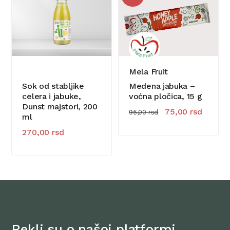
Mela Fruit
Sok od stabljike
Medena jabuka –
celera i jabuke,
voćna pločica, 15 g
Dunst majstori, 200
Originalna cena je
Trenutn
75,00
rsd
95,00
rsd
ml
270,00
rsd
Rekli su o našoj platformi…