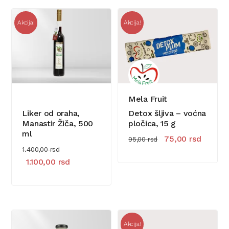
Akcija!
Akcija!
Mela Fruit
Liker od oraha,
Detox šljiva – voćna
Manastir Žiča, 500
pločica, 15 g
ml
Originalna cena je
Trenutn
75,00
rsd
95,00
rsd
Originalna cena je bila: 1.400,00 rsd.
1.400,00
rsd
Trenutna cena je: 1.100,00 rsd.
1.100,00
rsd
Akcija!