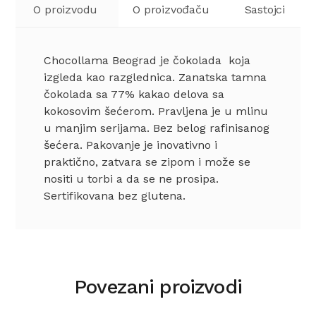
O proizvodu
O proizvođaču
Sastojci
Chocollama Beograd je čokolada koja
izgleda kao razglednica. Zanatska tamna
čokolada sa 77% kakao delova sa
kokosovim šećerom. Pravljena je u mlinu
u manjim serijama. Bez belog rafinisanog
šećera. Pakovanje je inovativno i
praktično, zatvara se zipom i može se
nositi u torbi a da se ne prosipa.
Sertifikovana bez glutena.
Povezani proizvodi