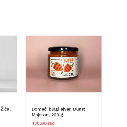
 Žiča,
Domaći blagi ajvar, Dunst
Majstori, 200 g
 je bila: 1.400,00 rsd.
enutna cena je: 1.100,00 rsd.
430,00
rsd