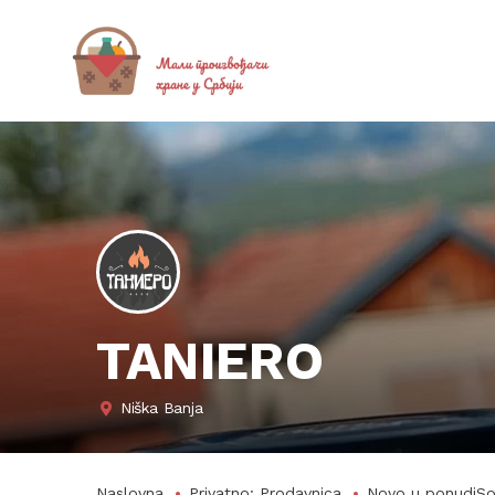
TANIERO
Niška Banja
Naslovna
Privatno: Prodavnica
Novo u ponudi
So