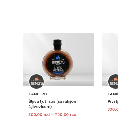
TANIERO
TANI
Šljiva ljuti sos (sa rakijom
Prvi 
šljivovicom)
300,
300,00
rsd
–
720,00
rsd