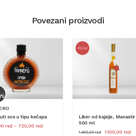
Povezani proizvodi
Akcija!
ERO
ljuti sos u tipu kečapa
Liker od kajsije, Manastir
500 ml
00
rsd
–
720,00
rsd
Originalna cena
Tr
1.100,00
rsd
1.400,00
rsd