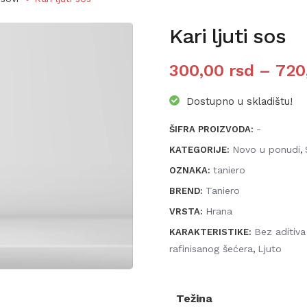
Kari ljuti sos
300,00
rsd
–
720
Dostupno u skladištu!
-
ŠIFRA PROIZVODA:
Novo u ponudi
KATEGORIJE:
,
taniero
OZNAKA:
Taniero
BREND:
Hrana
VRSTA:
Bez aditiva
KARAKTERISTIKE:
rafinisanog šećera
Ljuto
,
Težina