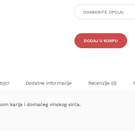
ODABERITE OPCIJU
DODAJ U KORPU
tojci
Dodatne informacije
Recenzije (0)
tkom karija i domaćeg vinskog sirća.