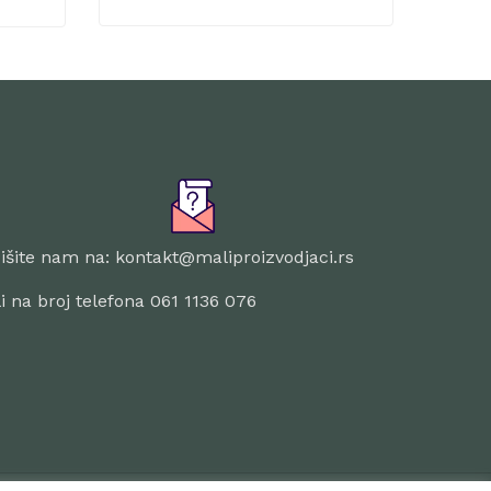
išite nam na: kontakt@maliproizvodjaci.rs
li na broj telefona 061 1136 076