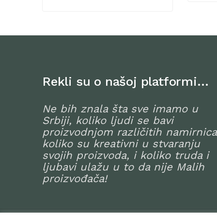
Rekli su o našoj platformi…
Ne bih znala šta sve imamo u
Srbiji, koliko ljudi se bavi
proizvodnjom različitih namirnica
koliko su kreativni u stvaranju
svojih proizvoda, i koliko truda i
ljubavi ulažu u to da nije Malih
proizvođača!