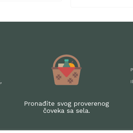
P
,
I
Pronađite svog proverenog
čoveka sa sela.