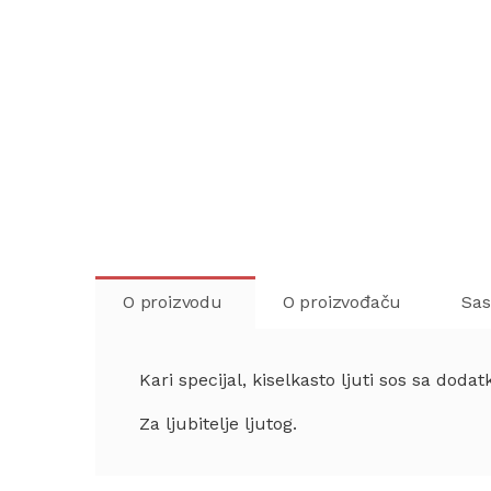
O proizvodu
O proizvođaču
Sas
Kari specijal, kiselkasto ljuti sos sa doda
Za ljubitelje ljutog.