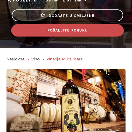
PODELITE
OSTAVITE UTISAK
DODAJTE U OMILJENE
POŠALJITE PORUKU
Naslovna
Vino
Vinarija Mura Mare