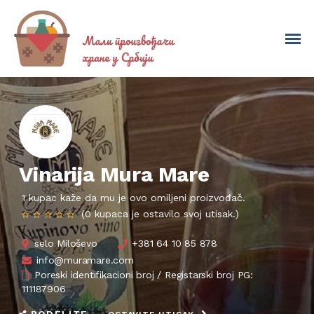
Vinarija Mura Mare
1 kupac kaže da mu je ovo omiljeni proizvođač.
(0 kupaca je ostavilo svoj utisak.)
selo Miloševo
+381 64 10 85 878
info@muramare.com
Poreski identifikacioni broj / Registarski broj PG:
111187906