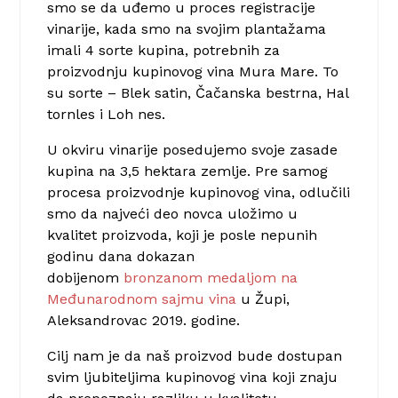
smo se da uđemo u proces registracije
vinarije, kada smo na svojim plantažama
imali 4 sorte kupina, potrebnih za
proizvodnju kupinovog vina Mura Mare. To
su sorte – Blek satin, Čačanska bestrna, Hal
tornles i Loh nes.
U okviru vinarije posedujemo svoje zasade
kupina na 3,5 hektara zemlje.
Pre samog
procesa proizvodnje kupinovog vina, odlučili
smo da najveći deo novca uložimo u
kvalitet proizvoda, koji je posle nepunih
godinu dana dokazan
dobijenom
bronzanom medaljom na
Međunarodnom sajmu vina
u Župi,
Aleksandrovac 2019. godine.
Cilj nam je da naš proizvod bude dostupan
svim ljubiteljima kupinovog vina koji znaju