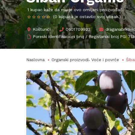
1 kupac kaže da mu je ovo omiljeni proizvođač.
(0 kupaca je ostavilo svoj utisak.)
Koštunići
0601709923
draganabrkov
Poreski identifikacioni broj / Registarski broj PG: 
,
Naslovna
Organski proizvodi
Voće i povrće
Šiba