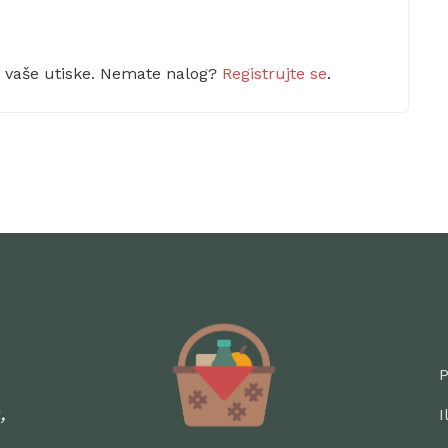
m vaše utiske. Nemate nalog?
Registrujte se
.
P
,
I