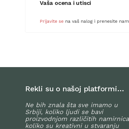
Vaša ocena i utisci
Prijavite se
na vaš nalog i prenesite na
Rekli su o našoj platformi…
Ne bih znala šta sve imamo u
Srbiji, koliko ljudi se bavi
proizvodnjom različitih namirnica
koliko su kreativni u stvaranju