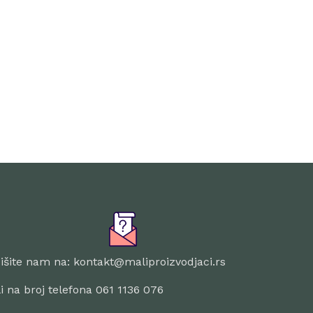
išite nam na: kontakt@maliproizvodjaci.rs
li na broj telefona 061 1136 076