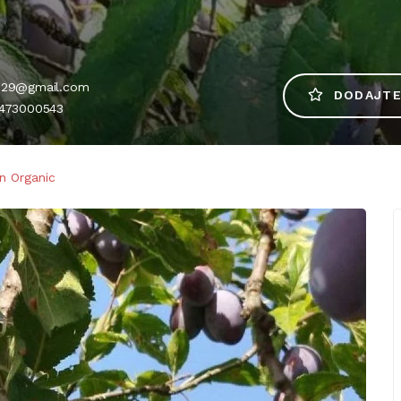
ic29@gmail.com
DODAJTE
713473000543
n Organic