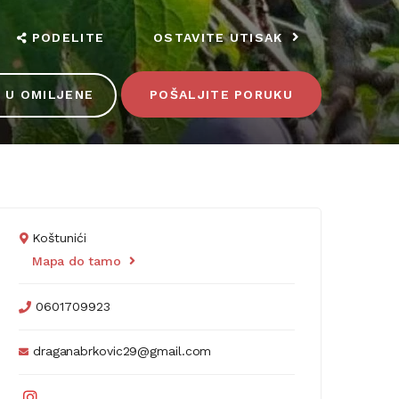
PODELITE
OSTAVITE UTISAK
 U OMILJENE
POŠALJITE PORUKU
Koštunići
Mapa do tamo
0601709923
draganabrkovic29@gmail.com