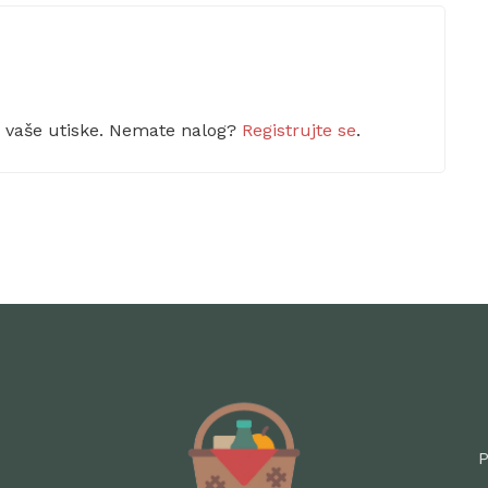
m vaše utiske. Nemate nalog?
Registrujte se
.
P