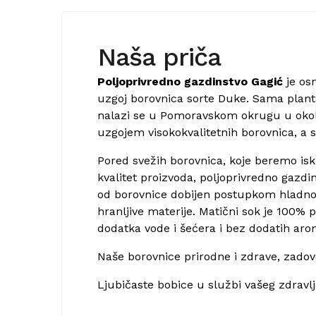
Naša priča
Poljoprivredno gazdinstvo Gagić
je osn
uzgoj borovnica sorte Duke. Sama plantaž
nalazi se u Pomoravskom okrugu u okoli
uzgojem visokokvalitetnih borovnica, a
Pored svežih borovnica, koje beremo isk
kvalitet proizvoda, poljoprivredno gazdi
od borovnice dobijen postupkom hladn
hranljive materije. Matični sok je 100%
dodatka vode i šećera i bez dodatih arom
Naše borovnice prirodne i zdrave, zado
Ljubičaste bobice u službi vašeg zdravlj