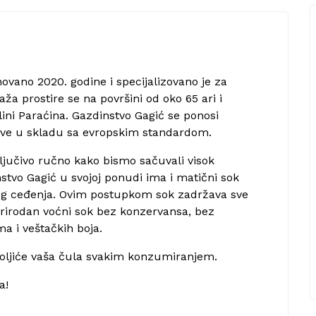
ovano 2020. godine i specijalizovano je za
a prostire se na površini od oko 65 ari i
ni Paraćina. Gazdinstvo Gagić se ponosi
 sve u skladu sa evropskim standardom.
ljučivo ručno kako bismo sačuvali visok
nstvo Gagić u svojoj ponudi ima i matični sok
og ceđenja. Ovim postupkom sok zadržava sve
 prirodan voćni sok bez konzervansa, bez
a i veštačkih boja.
voljiće vaša čula svakim konzumiranjem.
a!