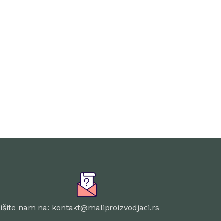
išite nam na: kontakt@maliproizvodjaci.rs