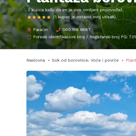
3 kupca kažu da im je ovo omiljeni proizvođač.
(1 kupac je ostavio svoj utisak)
Paraćin
060 158 6687
Poreski identifikacioni broj / Registarski broj PG: 7
,
Naslovna
Sok od borovnice
Voće i povrće
Plan