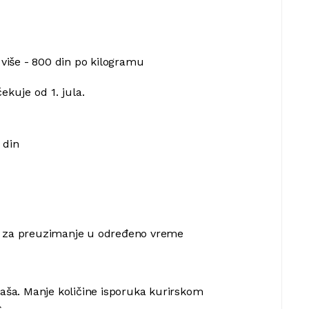
i više - 800 din po kilogramu
kuje od 1. jula.
 din
je za preuzimanje u određeno vreme
flaša. Manje količine isporuka kurirskom
c