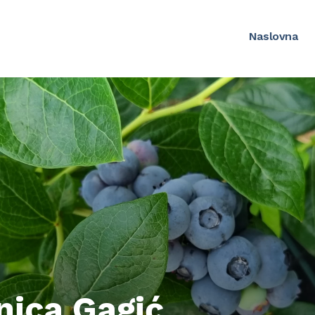
Naslovna
nica Gagić