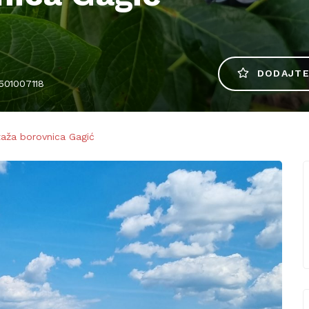
DODAJTE
31501007118
taža borovnica Gagić