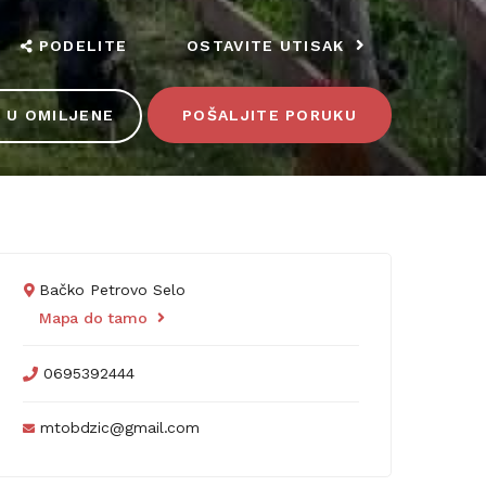
PODELITE
OSTAVITE UTISAK
 U OMILJENE
POŠALJITE PORUKU
Bačko Petrovo Selo
Mapa do tamo
0695392444
mtobdzic@gmail.com