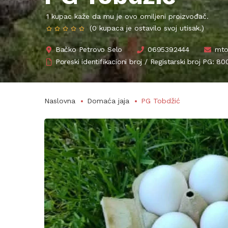
1 kupac kaže da mu je ovo omiljeni proizvođač.
(0 kupaca je ostavilo svoj utisak.)
Bačko Petrovo Selo
0695392444
mto
Poreski identifikacioni broj / Registarski broj PG: 
Naslovna
Domaća jaja
PG Tobdžić