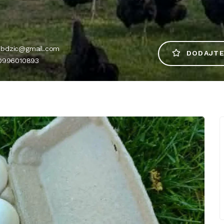
bdzic@gmail.com
DODAJTE
800996010893