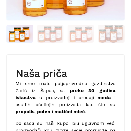
Naša priča
Mi smo malo poljoprivredno gazdinstvo
Zarić iz Šapca, sa
preko 30 godina
iskustva
u proizvodnji i prodaji
meda
i
ostalih pčelinjih proizvoda kao što su
propolis
,
polen
i
matični mleč
.
Do sada su naši kupci bili uglavnom veći
proizvođači koji izvoze svoje proizvode na