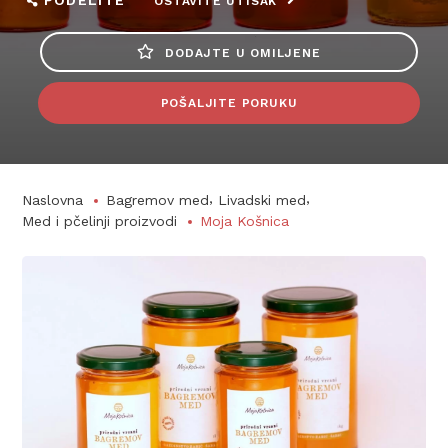
PODELITE
OSTAVITE UTISAK
DODAJTE U OMILJENE
POŠALJITE PORUKU
,
,
Naslovna
Bagremov med
Livadski med
Med i pčelinji proizvodi
Moja Košnica