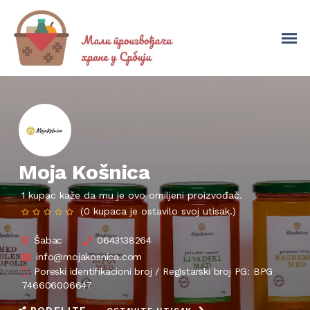
Moja Košnica
1 kupac kaže da mu je ovo omiljeni proizvođač.
(0 kupaca je ostavilo svoj utisak.)
Šabac
0643138264
info@mojakosnica.com
Poreski identifikacioni broj / Registarski broj PG: BPG
746606006647