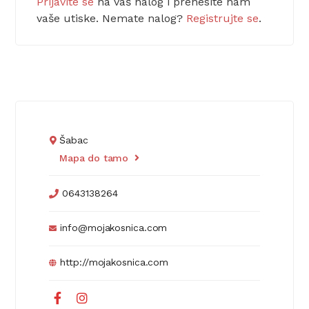
Prijavite se
na vaš nalog i prenesite nam
vaše utiske. Nemate nalog?
Registrujte se
.
Šabac
Mapa do tamo
0643138264
info@mojakosnica.com
http://mojakosnica.com