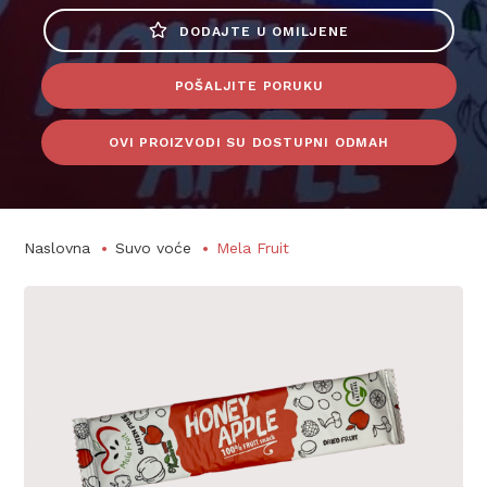
DODAJTE U OMILJENE
POŠALJITE PORUKU
OVI PROIZVODI SU DOSTUPNI ODMAH
Naslovna
Suvo voće
Mela Fruit