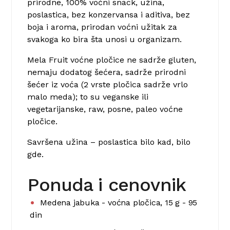
prirodne, 100% voćni snack, užina,
poslastica, bez konzervansa i aditiva, bez
boja i aroma, prirodan voćni užitak za
svakoga ko bira šta unosi u organizam.
Mela Fruit voćne pločice ne sadrže gluten,
nemaju dodatog šećera, sadrže prirodni
šećer iz voća (2 vrste pločica sadrže vrlo
malo meda); to su veganske ili
vegetarijanske, raw, posne, paleo voćne
pločice.
Savršena užina – poslastica bilo kad, bilo
gde.
Ponuda i cenovnik
Medena jabuka - voćna pločica, 15 g - 95
din