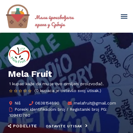
Mela Fruit
1 kupac kaže da mu je ovo omiljeni proizvođač.
(0 kupaca je ostavilo svoj utisak.)
Niš
0638154890
melafruit@gmail.com
Poreski identifikacioni broj / Registarski broj PG:
109410780
PODELITE
OSTAVITE UTISAK