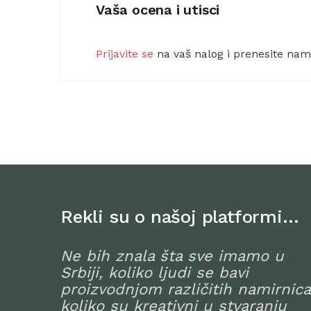
Vaša ocena i utisci
Prijavite se
na vaš nalog i prenesite na
Rekli su o našoj platformi…
Ne bih znala šta sve imamo u
Srbiji, koliko ljudi se bavi
proizvodnjom različitih namirnica
koliko su kreativni u stvaranju