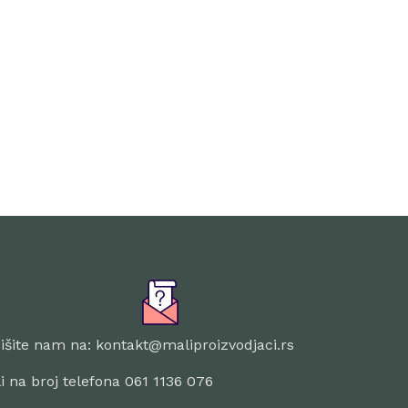
išite nam na: kontakt@maliproizvodjaci.rs
li na broj telefona 061 1136 076