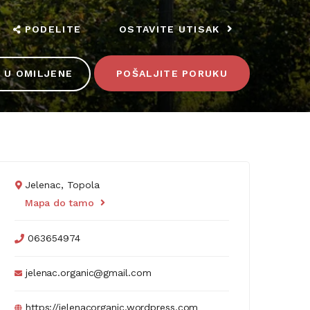
PODELITE
OSTAVITE UTISAK
 U OMILJENE
POŠALJITE PORUKU
Jelenac, Topola
Mapa do tamo
063654974
jelenac.organic@gmail.com
https://jelenacorganic.wordpress.com