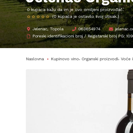
0 kupaca kažu da im je ovo omiljeni proizvođač.
(0 kupaca je ostavilo svoj utisak.)
Jelenac, Topola
063654974
jelenac.
Poreski identifikacioni broj / Registarski broj PG:
,
,
Naslovna
Kupinovo vino
Organski proizvodi
Voće 