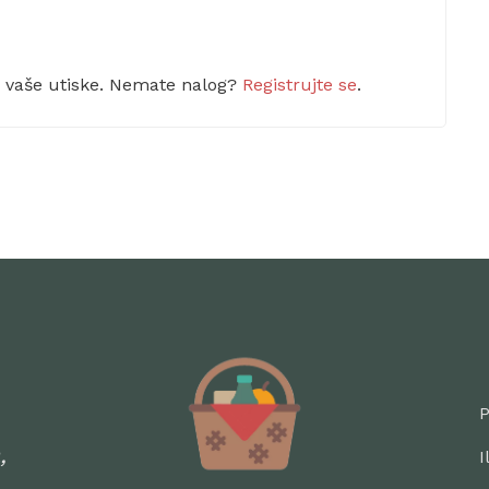
m vaše utiske. Nemate nalog?
Registrujte se
.
P
,
I