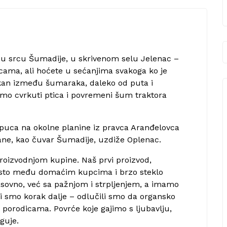
 u srcu Šumadije, u skrivenom selu Jelenac –
cama, ali hoćete u sećanjima svakoga ko je
kan između šumaraka, daleko od puta i
mo cvrkuti ptica i povremeni šum traktora
 puca na okolne planine iz pravca Aranđelovca
rane, kao čuvar Šumadije, uzdiže Oplenac.
oizvodnjom kupine. Naš prvi proizvod,
mesto među domaćim kupcima i brzo steklo
masovno, već sa pažnjom i strpljenjem, a imamo
li smo korak dalje – odlučili smo da organsko
porodicama. Povrće koje gajimo s ljubavlju,
guje.