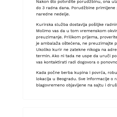
Nakon što potvrdite porudžbinu, ona ula
do 3 radna dana. Porudžbine primljene
naredne nedelje.
Kurirska služba dostavlja pošiljke radn
Molimo vas da u tom vremenskom okvir
preuzimanje. Prilikom prijema, proverite
je ambalaža oštećena, ne preuzimajte p
Ukoliko kurir ne zatekne nikoga na adre
termin. Ako ni tada ne uspe da uruči po
vas kontaktirati radi dogovora o ponovno
Kada počne berba kupina i povrća, robu
lokacija u Beogradu. Sve informacije o 
blagovremeno objavljene na sajtu i dr