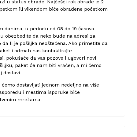
zi u status obrade. Najčešći rok obrade je 2
 petkom ili vikendom biće obrađene početkom
im danima, u periodu od 08 do 19 časova.
u obezbedite da neko bude na adresi za
 da li je pošiljka neoštećena. Ako primetite da
aket i odmah nas kontaktirajte.
si, pokušaće da vas pozove i ugovori novi
šiljku, paket će nam biti vraćen, a mi ćemo
j dostavi.
 ćemo dostavljati jednom nedeljno na više
rasporedu i mestima isporuke biće
uštvenim mrežama.