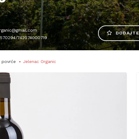
organic@gmail.com
DODAJTE
 109570294/742074000719
i povrće
Jelenac Organic