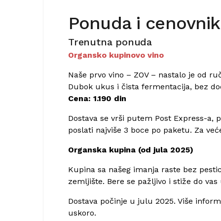
Ponuda i cenovnik
Trenutna ponuda
Organsko kupinovo vino
Naše prvo vino – ZOV – nastalo je od ru
Dubok ukus i čista fermentacija, bez dod
Cena: 1.190 din
Dostava se vrši putem Post Express-a,
poslati najviše 3 boce po paketu. Za već
Organska kupina (od jula 2025)
Kupina sa našeg imanja raste bez pestici
zemljište. Bere se pažljivo i stiže do va
Dostava počinje u julu 2025. Više inform
uskoro.