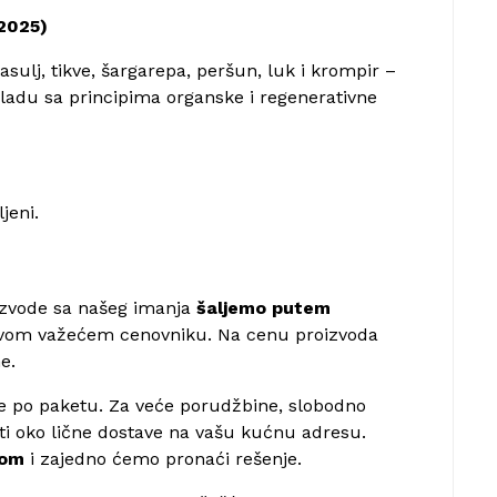
 2025)
sulj, tikve, šargarepa, peršun, luk i krompir –
skladu sa principima organske i regenerativne
jeni.
oizvode sa našeg imanja
šaljemo putem
hovom važećem cenovniku. Na cenu proizvoda
e.
ce po paketu. Za veće porudžbine, slobodno
ti oko lične dostave na vašu kućnu adresu.
com
i zajedno ćemo pronaći rešenje.