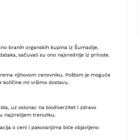
čno branih organskih kupina iz Šumadije.
ataka, sačuvali su ono najvrednije iz prirode.
 prema njihovom cenovniku. Poštom je moguće
e količine mi vršimo dostavu.
da, uz oslonac na biodiverzitet i zdravo
s u najzrelijem trenutku.
acija o ceni i pakovanjima biće objavljeno