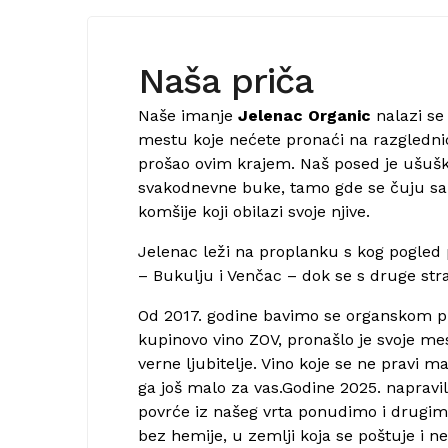
Naša priča
Naše imanje
Jelenac Organic
nalazi se
mestu koje nećete pronaći na razgledni
prošao ovim krajem. Naš posed je ušuš
svakodnevne buke, tamo gde se čuju sa
komšije koji obilazi svoje njive.
Jelenac leži na proplanku s kog pogled
– Bukulju i Venčac – dok se s druge st
Od 2017. godine bavimo se organskom pr
kupinovo vino ZOV, pronašlo je svoje 
verne ljubitelje. Vino koje se ne pravi 
ga još malo za vas.Godine 2025. napravi
povrće iz našeg vrta ponudimo i drugim 
bez hemije, u zemlji koja se poštuje i ne