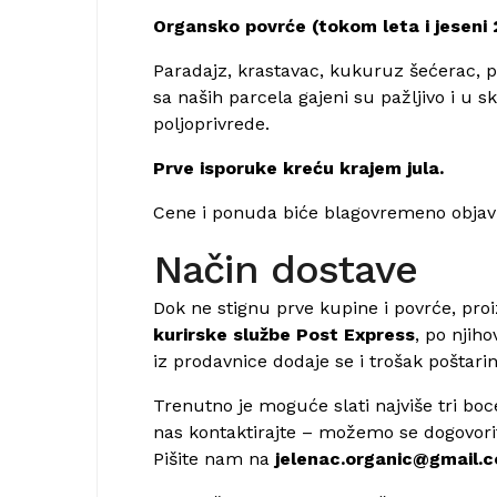
Organsko povrće (tokom leta i jeseni
Paradajz, krastavac, kukuruz šećerac, pa
sa naših parcela gajeni su pažljivo i u 
poljoprivrede.
Prve isporuke kreću krajem jula.
Cene i ponuda biće blagovremeno objavl
Način dostave
Dok ne stignu prve kupine i povrće, pr
kurirske službe Post Express
, po nji
iz prodavnice dodaje se i trošak poštarin
Trenutno je moguće slati najviše tri bo
nas kontaktirajte – možemo se dogovori
Pišite nam na
jelenac.organic@gmail.