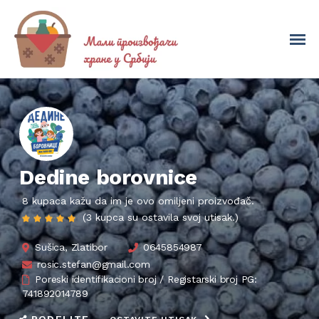
Dedine borovnice
8 kupaca kažu da im je ovo omiljeni proizvođač.
(3 kupca su ostavila svoj utisak.)
Sušica, Zlatibor
0645854987
rosic.stefan@gmail.com
Poreski identifikacioni broj / Registarski broj PG:
741892014789