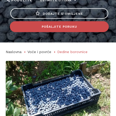
PODELITE
OSTAVITE UTISAK
DODAJTE U OMILJENE
POŠALJITE PORUKU
Naslovna
Voće i povrće
Dedine borovnice