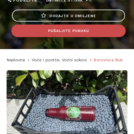
PODELITE
OSTAVITE UTISAK
DODAJTE U OMILJENE
POŠALJITE PORUKU
,
Naslovna
Voće i povrće
Voćni sokovi
Borovnica Đuk