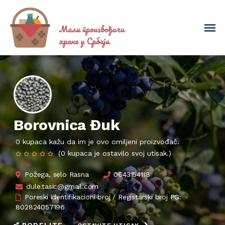
Borovnica Đuk
0 kupaca kažu da im je ovo omiljeni proizvođač.
(0 kupaca je ostavilo svoj utisak.)
Požega, selo Rasna
0643154118
dule.tasic@gmail.com
Poreski identifikacioni broj / Registarski broj PG:
802824057196