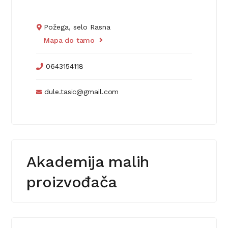
Požega, selo Rasna
Mapa do tamo
0643154118
dule.tasic@gmail.com
Akademija malih
proizvođača