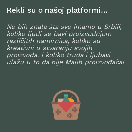
Rekli su o našoj platformi…
Ne bih znala šta sve imamo u Srbiji,
koliko ljudi se bavi proizvodnjom
različitih namirnica, koliko su
kreativni u stvaranju svojih
proizvoda, i koliko truda i ljubavi
ulažu u to da nije Malih proizvođača!