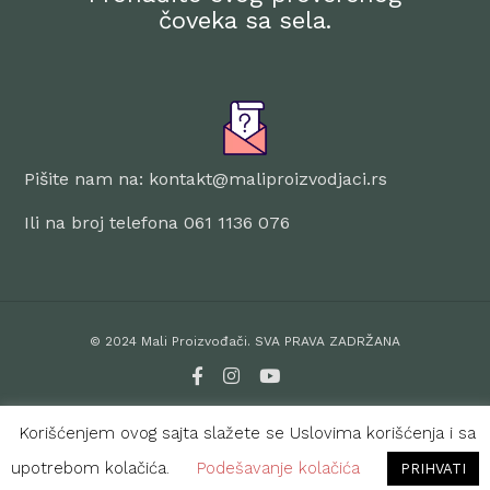
čoveka sa sela.
Pišite nam na: kontakt@maliproizvodjaci.rs
Ili na broj telefona 061 1136 076
© 2024 Mali Proizvođači. SVA PRAVA ZADRŽANA
PRAVILA O PRIVATNOSTI
|
USLOVI KORIŠĆENJA
Korišćenjem ovog sajta slažete se Uslovima korišćenja i sa
upotrebom kolačića.
Podešavanje kolačića
PRIHVATI