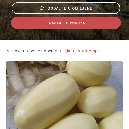
DODAJTE U OMILJENE
POŠALJITE PORUKU
Naslovna
Voće i povrće
Ujka Perov krompir