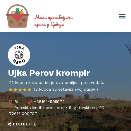
Ujka Perov krompir
22 kupca kažu da im je ovo omiljeni proizvođač.
(2 kupca su ostavila svoj utisak.)
Rti
+381644595972
Poreski identifikacioni broj / Registarski broj PG:
726141000707
PODELITE