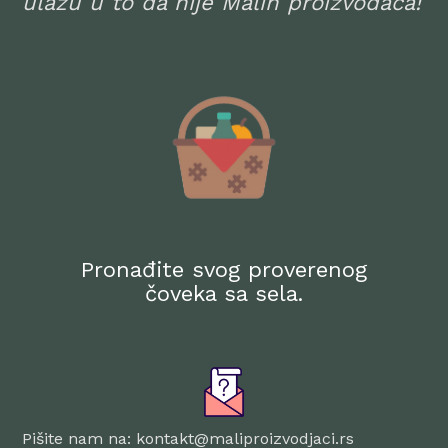
ulažu u to da nije Malih proizvođača!
Pronađite svog proverenog
čoveka sa sela.
Pišite nam na: kontakt@maliproizvodjaci.rs