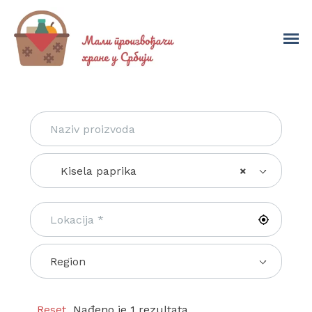
Kisela paprika
×
Region
Reset
Nađeno je 1 rezultata.