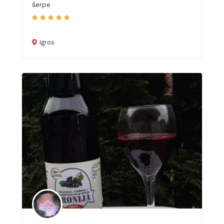
šerpe
Igros