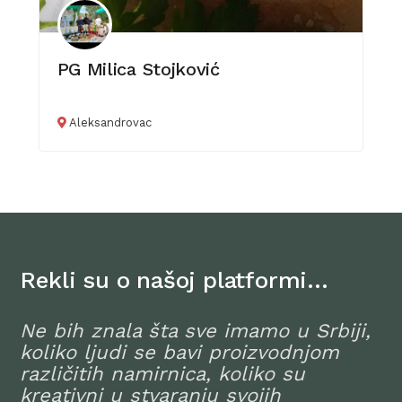
PG Milica Stojković
Aleksandrovac
Rekli su o našoj platformi…
Ne bih znala šta sve imamo u Srbiji,
koliko ljudi se bavi proizvodnjom
različitih namirnica, koliko su
kreativni u stvaranju svojih