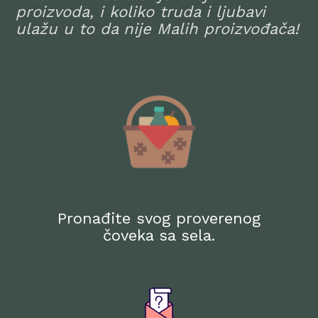
proizvoda, i koliko truda i ljubavi
ulažu u to da nije Malih proizvođača!
Pronađite svog proverenog
čoveka sa sela.