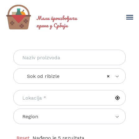
Sok od ribizle
×
Region
Reset
Nađeno je 5 rezultata.