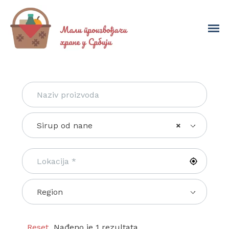
Sirup od nane
×
Region
Reset
Nađeno je 1 rezultata.