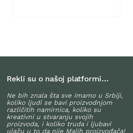
Rekli su o našoj platformi…
Ne bih znala šta sve imamo u Srbiji,
koliko ljudi se bavi proizvodnjom
različitih namirnica, koliko su
kreativni u stvaranju svojih
proizvoda, i koliko truda i ljubavi
ulažu u to da nije Malih proizvođača!