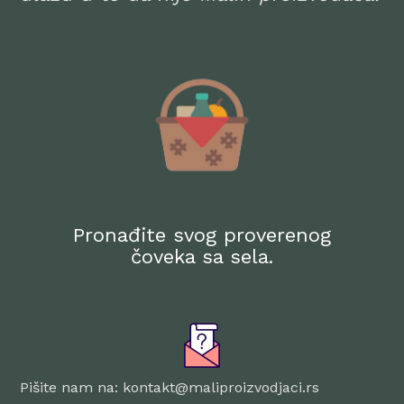
Pronađite svog proverenog
čoveka sa sela.
Pišite nam na: kontakt@maliproizvodjaci.rs