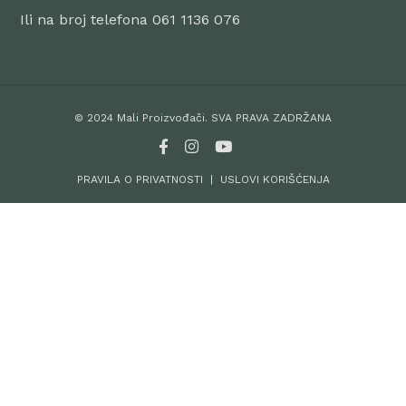
Ili na broj telefona 061 1136 076
© 2024 Mali Proizvođači. SVA PRAVA ZADRŽANA
PRAVILA O PRIVATNOSTI
|
USLOVI KORIŠĆENJA