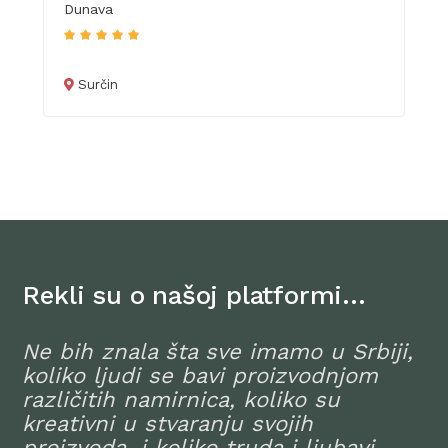
Dunava
Surčin
Rekli su o našoj platformi…
Ne bih znala šta sve imamo u Srbiji,
koliko ljudi se bavi proizvodnjom
različitih namirnica, koliko su
kreativni u stvaranju svojih
proizvoda, i koliko truda i ljubavi