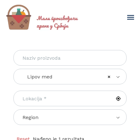
Lipov med
×
Region
Reset
Nađeno je 1 rezultata.