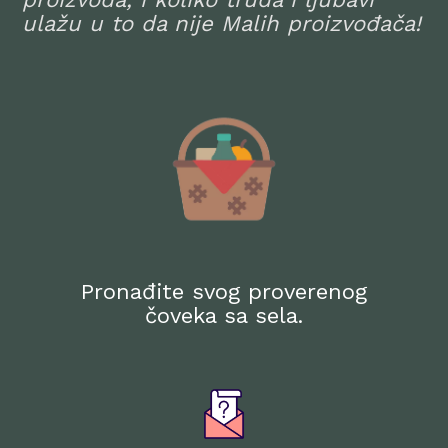
ulažu u to da nije Malih proizvođača!
Pronađite svog proverenog
čoveka sa sela.