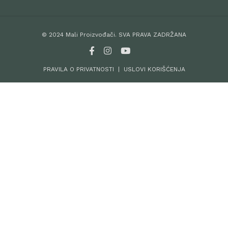
© 2024 Mali Proizvođači. SVA PRAVA ZADRŽANA
PRAVILA O PRIVATNOSTI
|
USLOVI KORIŠĆENJA