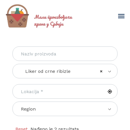
Liker od crne ribizle
×
Region
Reset
Nađeno je 2 rezultata.