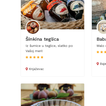
Šinkina teglica
Bab
Iz šumice u teglice, slatko po
Malo 
Vašoj meri!
Baje
Knjaževac