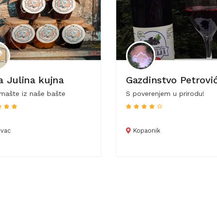
a Julina kujna
Gazdinstvo Petrovi
mašte iz naše bašte
S poverenjem u prirodu!
vac
Kopaonik