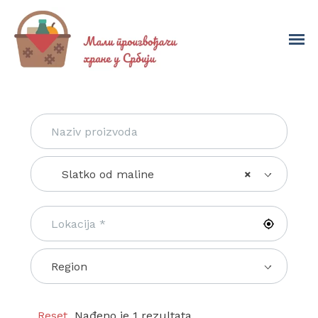
Slatko od maline
×
Region
Reset
Nađeno je 1 rezultata.