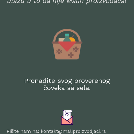
ulažu u to da nije Malih proizvođača!
Pronađite svog proverenog
čoveka sa sela.
Pišite nam na: kontakt@maliproizvodjaci.rs