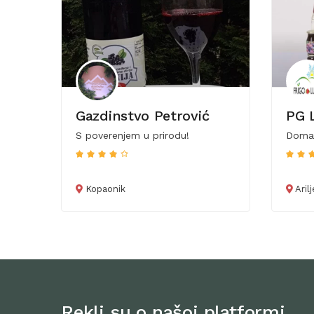
Gazdinstvo Petrović
PG 
S poverenjem u prirodu!
Domać
Kopaonik
Arilj
Rekli su o našoj platformi…