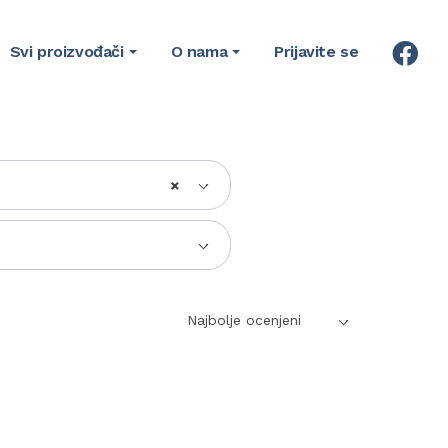
Svi proizvođači
O nama
Prijavite se
×
Najbolje ocenjeni