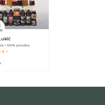
Lukić
e i 100% prirodno
e