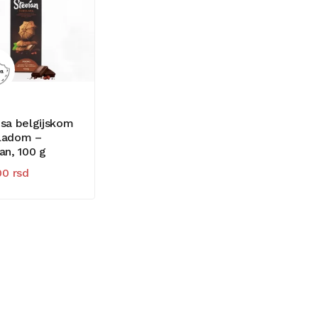
sa belgijskom
ladom –
an, 100 g
00
rsd