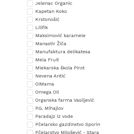
Jelenac Organic
Kapetan Koko
Krstonošić
Lilifik
Maksimović karamele
Manastir Žiča
Manufaktura delikatesa
Mela Fruit
Mlekarska škola Pirot
Nevena Antić
O!Mama
Omega Oil
Organska farma Vasiljević
P.G. Mihajlov
Paradajz iz vode
Pčelarsko gazdinstvo Sporin
Pčelarstvo Milošević - Stara