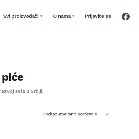
Svi proizvođači
O nama
Prijavite se
 piće
zvoj sela u Srbiji.
Podrazumevano sortiranje