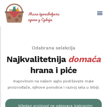
Odabrana selekcija
Najkvalitetnija
domaća
hrana i piće
Kupovinom na našem sajtu podržavate male
proizvođače, njihove porodice i razvoj sela u Srbiji.
Nijedan proizvod ne odgovara izabranim