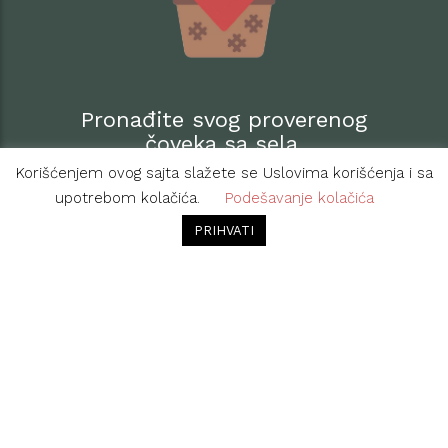
Pronađite svog proverenog
čoveka sa sela.
Korišćenjem ovog sajta slažete se Uslovima korišćenja i sa
upotrebom kolačića.
Podešavanje kolačića
PRIHVATI
Pišite nam na: kontakt@maliproizvodjaci.rs
Ili na broj telefona 061 1136 076