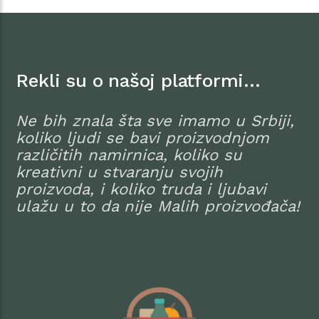
Rekli su o našoj platformi…
Ne bih znala šta sve imamo u Srbiji,
koliko ljudi se bavi proizvodnjom
različitih namirnica, koliko su
kreativni u stvaranju svojih
proizvoda, i koliko truda i ljubavi
ulažu u to da nije Malih proizvođača!