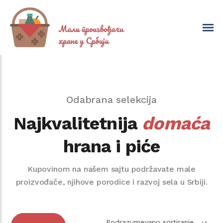
Odabrana selekcija
Najkvalitetnija
domaća
hrana i piće
Kupovinom na našem sajtu podržavate male
proizvođače, njihove porodice i razvoj sela u Srbiji.
Podrazumevano sortiranje