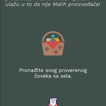
ulažu u to da nije Malih proizvođača!
Pronađite svog proverenog
čoveka sa sela.