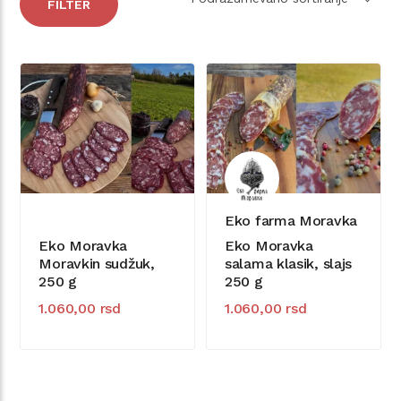
FILTER
Eko farma Moravka
Eko Moravka
Eko Moravka
Moravkin sudžuk,
salama klasik, slajs
250 g
250 g
1.060,00
rsd
1.060,00
rsd