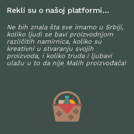
Rekli su o našoj platformi…
Ne bih znala šta sve imamo u Srbiji,
koliko ljudi se bavi proizvodnjom
različitih namirnica, koliko su
kreativni u stvaranju svojih
proizvoda, i koliko truda i ljubavi
ulažu u to da nije Malih proizvođača!