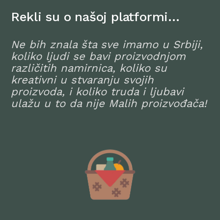
Rekli su o našoj platformi…
Ne bih znala šta sve imamo u Srbiji,
koliko ljudi se bavi proizvodnjom
različitih namirnica, koliko su
kreativni u stvaranju svojih
proizvoda, i koliko truda i ljubavi
ulažu u to da nije Malih proizvođača!