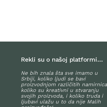
Rekli su o našoj platformi…
Ne bih znala šta sve imamo u
Srbiji, koliko ljudi se bavi
proizvodnjom različitih namirnica
koliko su kreativni u stvaranju
svojih proizvoda, i koliko truda i
ljubavi ulažu u to da nije Malih