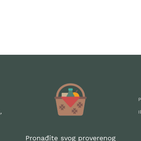
P
,
I
Pronađite svog proverenog