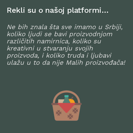
Rekli su o našoj platformi…
Ne bih znala šta sve imamo u Srbiji,
koliko ljudi se bavi proizvodnjom
različitih namirnica, koliko su
kreativni u stvaranju svojih
proizvoda, i koliko truda i ljubavi
ulažu u to da nije Malih proizvođača!