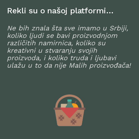
Rekli su o našoj platformi…
Ne bih znala šta sve imamo u Srbiji,
koliko ljudi se bavi proizvodnjom
različitih namirnica, koliko su
kreativni u stvaranju svojih
proizvoda, i koliko truda i ljubavi
ulažu u to da nije Malih proizvođača!